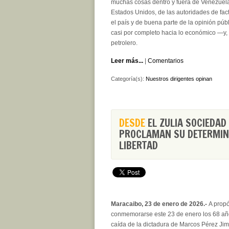
muchas cosas dentro y fuera de Venezuela
Estados Unidos, de las autoridades de fac
el país y de buena parte de la opinión pú
casi por completo hacia lo económico —y, e
petrolero.
Leer más...
|
Comentarios
Categoría(s):
Nuestros dirigentes opinan
DESDE
EL ZULIA SOCIEDAD 
PROCLAMAN SU DETERMIN
LIBERTAD
Maracaibo, 23 de enero de 2026.-
A propó
conmemorarse este 23 de enero los 68 añ
caída de la dictadura de Marcos Pérez Ji