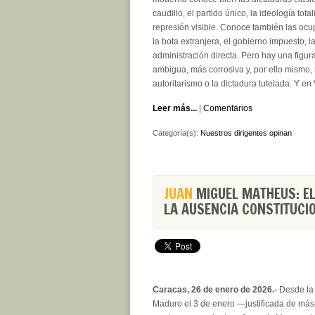
caudillo, el partido único, la ideología totali
represión visible. Conoce también las ocu
la bota extranjera, el gobierno impuesto, l
administración directa. Pero hay una figu
ambigua, más corrosiva y, por ello mismo, 
autoritarismo o la dictadura tutelada. Y e
Leer más...
|
Comentarios
Categoría(s):
Nuestros dirigentes opinan
JUAN
MIGUEL MATHEUS: EL
LA AUSENCIA CONSTITUCI
Caracas, 26 de enero de 2026.-
Desde la 
Maduro el 3 de enero —justificada de má