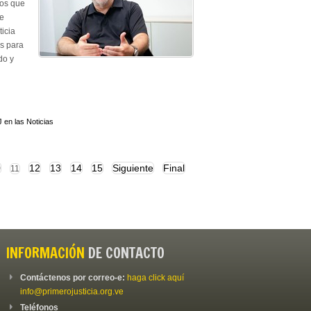
mos que
te
icia
s para
do y
 en las Noticias
0
12
13
14
15
Siguiente
Final
11
INFORMACIÓN
DE CONTACTO
Contáctenos por correo-e:
haga click aquí
info@primerojusticia.org.ve
Teléfonos