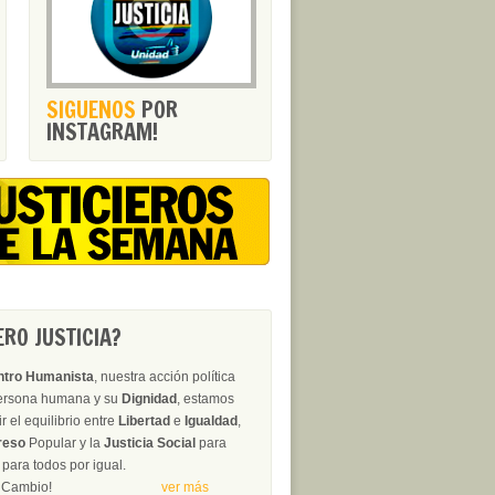
SIGUENOS
POR
INSTAGRAM!
RO JUSTICIA?
ntro Humanista
, nuestra acción política
persona humana y su
Dignidad
, estamos
 el equilibrio entre
Libertad
e
Igualdad
,
reso
Popular y la
Justicia Social
para
para todos por igual.
erza del Cambio!
ver más