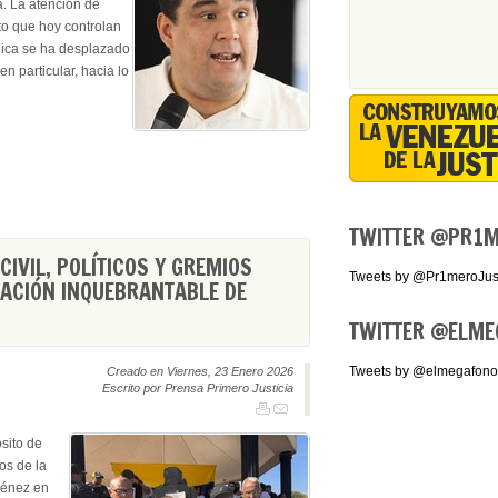
. La atención de
to que hoy controlan
blica se ha desplazado
n particular, hacia lo
TWITTER
@PR1ME
CIVIL, POLÍTICOS Y GREMIOS
Tweets by @Pr1meroJust
ACIÓN INQUEBRANTABLE DE
TWITTER
@ELME
Tweets by @elmegafono
Creado en Viernes, 23 Enero 2026
Escrito por Prensa Primero Justicia
sito de
os de la
ménez en