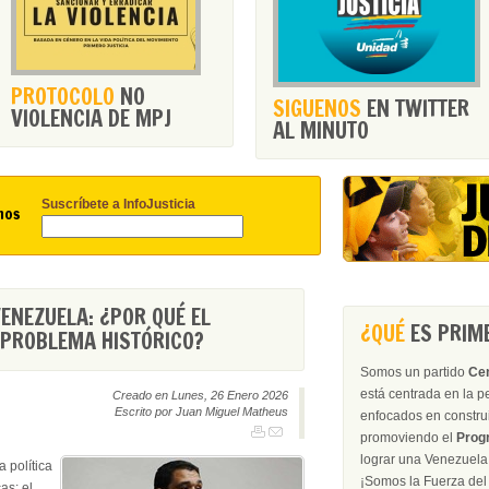
PROTOCOLO
NO
SIGUENOS
EN TWITTER
VIOLENCIA DE MPJ
AL MINUTO
Suscríbete a InfoJusticia
nos
NEZUELA: ¿POR QUÉ EL
¿QUÉ
ES PRIME
 PROBLEMA HISTÓRICO?
Somos un partido
Ce
está centrada en la 
Creado en Lunes, 26 Enero 2026
Escrito por Juan Miguel Matheus
enfocados en construir
promoviendo el
Prog
lograr una Venezuela 
a política
¡Somos la Fu
as: el