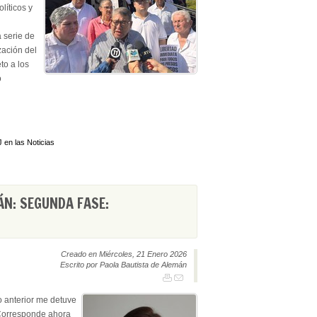
líticos y
 serie de
zación del
to a los
o
 en las Noticias
ÁN: SEGUNDA FASE:
Creado en Miércoles, 21 Enero 2026
Escrito por Paola Bautista de Alemán
o anterior me detuve
 Corresponde ahora