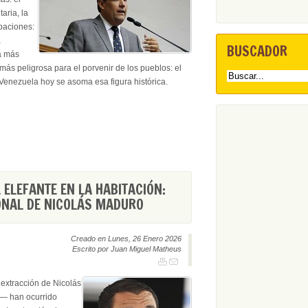
taria, la
paciones:
a
BUSCADOR
ra más
más peligrosa para el porvenir de los pueblos: el
n Venezuela hoy se asoma esa figura histórica.
 ELEFANTE EN LA HABITACIÓN:
ONAL DE NICOLÁS MADURO
Creado en Lunes, 26 Enero 2026
Escrito por Juan Miguel Matheus
extracción de Nicolás
s— han ocurrido