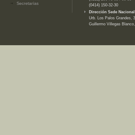
Secretarías
(0414) 150-32-30
Dirección Sede Nacional
Urb. Los Palos Grandes, 3e
Guillermo Villegas Blanco,