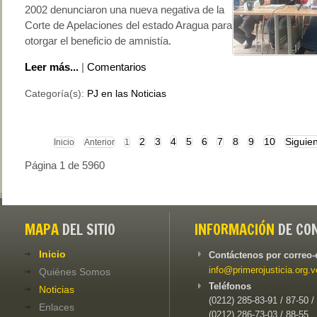
2002 denunciaron una nueva negativa de la
Corte de Apelaciones del estado Aragua para
otorgar el beneficio de amnistía.
Leer más...
|
Comentarios
Categoría(s):
PJ en las Noticias
2
3
4
5
6
7
8
9
10
Siguie
Inicio
Anterior
1
Página 1 de 5960
MAPA
DEL SITIO
INFORMACIÓN
DE CO
Inicio
Contáctenos por correo-
info@primerojusticia.org.v
Quiénes Somos
Teléfonos
Noticias
(0212) 285-83-91 / 87-50 /
Enlaces
(0212) 286-73-03 / 88-55