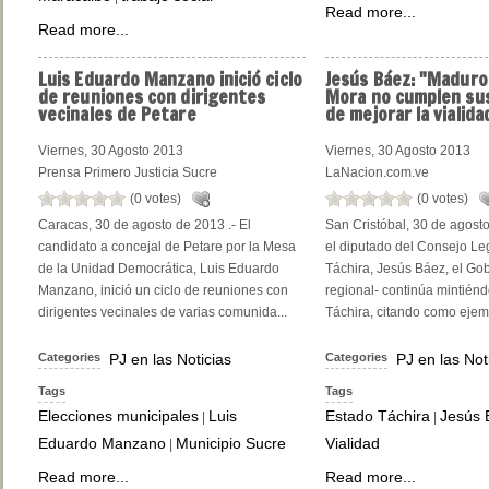
Read more...
Read more...
Luis
Eduardo Manzano inició ciclo
Jesús
Báez: "Maduro 
de reuniones con dirigentes
Mora no cumplen su
vecinales de Petare
de mejorar la vialida
Viernes, 30 Agosto 2013
Viernes, 30 Agosto 2013
Prensa Primero Justicia Sucre
LaNacion.com.ve
(0 votes)
(0 votes)
Caracas, 30 de agosto de 2013 .- El
San Cristóbal, 30 de agost
candidato a concejal de Petare por la Mesa
el diputado del Consejo Leg
de la Unidad Democrática, Luis Eduardo
Táchira, Jesús Báez, el Gob
Manzano, inició un ciclo de reuniones con
regional- continúa mintiénd
dirigentes vecinales de varias comunida...
Táchira, citando como ejem.
Categories
PJ en las Noticias
Categories
PJ en las Not
Tags
Tags
Elecciones municipales
Luis
Estado Táchira
Jesús 
|
|
Eduardo Manzano
Municipio Sucre
Vialidad
|
Read more...
Read more...