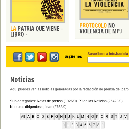
PROTOCOLO
NO
LA
PATRIA QUE VIENE -
VIOLENCIA DE MPJ
LIBRO -
Suscríbete a InfoJusticia
Síguenos
Noticias
Aquí puedes ver las noticias generadas por la redacción de prensa del part
Sub-categories
:
Notas de prensa
(1926/0)
PJ en las Noticias
(25423/0)
Nuestros dirigentes opinan
(2758/0)
All
A
B
C
D
E
F
G
H
I
J
K
L
M
N
O
P
Q
R
S
T
U
V
0
1
2
3
4
5
6
7
8
9