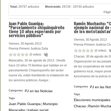
Total:
29797 artículos
Mostrando:
29726 - 29730 artículos
Pági
Juan
Pablo Guanipa:
Ramón
Muchacho: "C
"Parcelamiento chiquinquireño
ejemplo nacional de
tiene 10 años esperando por
de los mototaxistas
servicios públicos"
Viernes, 30 Agosto 2013
Viernes, 30 Agosto 2013
Prensa Primero Justicia C
Prensa Primero Justicia Zulia
(0 votes)
(0 votes)
Chacao, 30 de agosto de 2
Maracaibo, 30 de agosto de 2013.- Desde
Organización en las parada
hace 10 años 70 familias que habitan en el
de las cooperativas de moto
parcelamiento Chiquinquireño del sector
gobierno local, mayor prox
nueva vía, están tramitando la instalación de
funcionarios de la policía mu
los servicios públicos. Asegur...
Categories
PJ en las Not
Categories
PJ en las Noticias
Tags
Tags
Elecciones municipales
Juan Pablo Guanipa
Municipio
|
Chacao
Ramón Mucha
|
Maracaibo
trabajo social
|