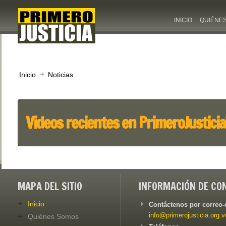
INICIO
QUIÉNE
Inicio
Noticias
Videos recientes en PrimeroJustici
MAPA DEL SITIO
INFORMACIÓN DE CO
Inicio
Contáctenos por correo-
info@primerojusticia.org.v
Quiénes Somos