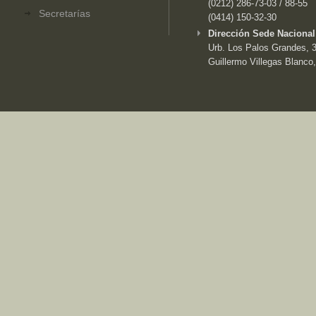
(0212) 286-73-03 / 88-55
Secretarías
(0414) 150-32-30
Dirección Sede Nacional
Urb. Los Palos Grandes, 3e
Guillermo Villegas Blanco,