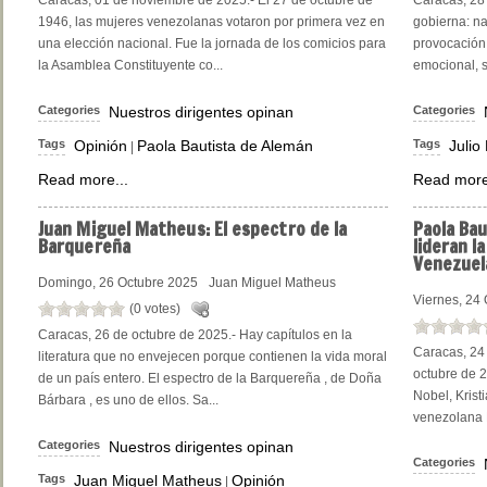
Caracas, 01 de noviembre de 2025.- El 27 de octubre de
Caracas, 28 
1946, las mujeres venezolanas votaron por primera vez en
gobierna: na
una elección nacional. Fue la jornada de los comicios para
provocación,
la Asamblea Constituyente co...
emocional, s
Categories
Nuestros dirigentes opinan
Categories
Tags
Opinión
Paola Bautista de Alemán
Tags
Julio
|
Read more...
Read more
Juan
Miguel Matheus: El espectro de la
Paola
Bau
Barquereña
lideran l
Venezuel
Domingo, 26 Octubre 2025
Juan Miguel Matheus
Viernes, 24
(0 votes)
Caracas, 26 de octubre de 2025.- Hay capítulos en la
Caracas, 24
literatura que no envejecen porque contienen la vida moral
octubre de 2
de un país entero. El espectro de la Barquereña , de Doña
Nobel, Krist
Bárbara , es uno de ellos. Sa...
venezolana 
Categories
Nuestros dirigentes opinan
Categories
Tags
Juan Miguel Matheus
Opinión
|