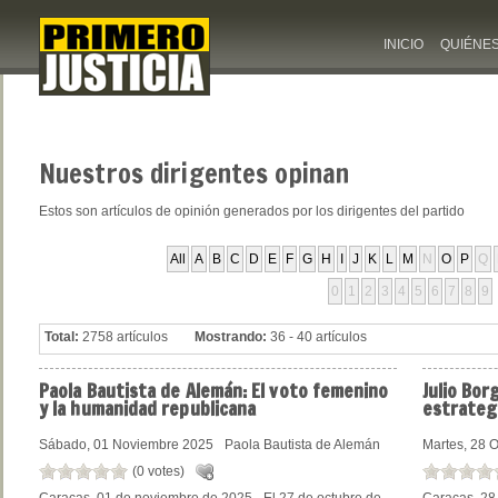
INICIO
QUIÉNE
Nuestros
dirigentes opinan
Estos son artículos de opinión generados por los dirigentes del partido
All
A
B
C
D
E
F
G
H
I
J
K
L
M
N
O
P
Q
0
1
2
3
4
5
6
7
8
9
Total:
2758 artículos
Mostrando:
36 - 40 artículos
Paola
Bautista de Alemán: El voto femenino
Julio
Borg
y la humanidad republicana
estrateg
Sábado, 01 Noviembre 2025
Paola Bautista de Alemán
Martes, 28 
(0 votes)