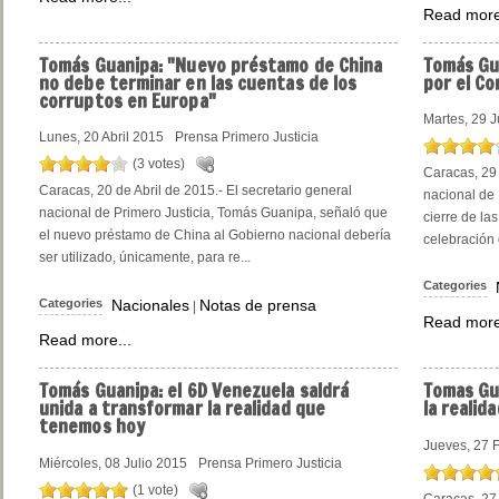
Read more
Tomás Guanipa: "Nuevo préstamo de China
Tomás Gu
no debe terminar en las cuentas de los
por el C
corruptos en Europa"
Martes, 29 J
Lunes, 20 Abril 2015
Prensa Primero Justicia
(3 votes)
Caracas, 29 
Caracas, 20 de Abril de 2015.- El secretario general
nacional de 
nacional de Primero Justicia, Tomás Guanipa, señaló que
cierre de las
el nuevo préstamo de China al Gobierno nacional debería
celebración 
ser utilizado, únicamente, para re...
Categories
Categories
Nacionales
Notas de prensa
|
Read more
Read more...
Tomás Guanipa: el 6D Venezuela saldrá
Tomas Gua
unida a transformar la realidad que
la realida
tenemos hoy
Jueves, 27 
Miércoles, 08 Julio 2015
Prensa Primero Justicia
(1 vote)
Caracas, 27 