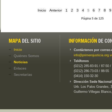
Inicio
Anterior
1
2
3
4
6
7
8
9
5
Página 5 de 125
MAPA
DEL SITIO
INFORMACIÓN
DE CO
Inicio
Contáctenos por correo-
info@primerojusticia.org.v
Quiénes Somos
Teléfonos
Noticias
(0212) 285-83-91 / 87-50 /
Enlaces
(0212) 286-73-03 / 88-55
Secretarías
(0414) 150-32-30
Dirección Sede Nacional
Urb. Los Palos Grandes, 3e
Guillermo Villegas Blanco,