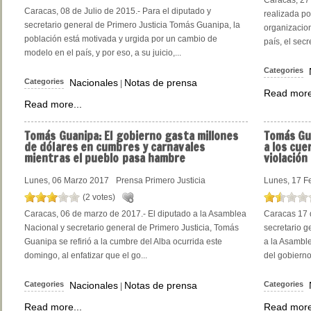
Caracas, 08 de Julio de 2015.- Para el diputado y
realizada por
secretario general de Primero Justicia Tomás Guanipa, la
organizacion
población está motivada y urgida por un cambio de
país, el secr
modelo en el país, y por eso, a su juicio,...
Categories
Categories
Nacionales
Notas de prensa
|
Read more
Read more...
Tomás Guanipa: El gobierno gasta millones
Tomás Gua
de dólares en cumbres y carnavales
a los cue
mientras el pueblo pasa hambre
violació
Lunes, 06 Marzo 2017
Prensa Primero Justicia
Lunes, 17 F
(2 votes)
Caracas, 06 de marzo de 2017.- El diputado a la Asamblea
Caracas 17 
Nacional y secretario general de Primero Justicia, Tomás
secretario g
Guanipa se refirió a la cumbre del Alba ocurrida este
a la Asamble
domingo, al enfatizar que el go...
del gobierno 
Categories
Nacionales
Notas de prensa
Categories
|
Read more...
Read more