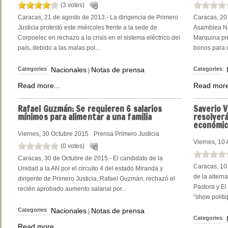
(3 votes)
Caracas, 21 de agosto de 2013.- La dirigencia de Primero
Caracas, 20 
Justicia protestó este miércoles frente a la sede de
Asamblea Nac
Corpoelec en rechazo a la crisis en el sistema eléctrico del
Marquina pre
país, debido a las malas pol...
bonos para m
Categories
Nacionales
Notas de prensa
Categories
|
Read more...
Read more
Rafael Guzmán: Se requieren 6 salarios
Saverio V
mínimos para alimentar a una familia
resolverá
económic
Viernes, 30 Octubre 2015
Prensa Primero Justicia
Viernes, 10 
(0 votes)
Caracas, 30 de Octubre de 2015.- El candidato de la
Caracas, 10 
Unidad a la AN por el circuito 4 del estado Miranda y
de la altern
dirigente de Primero Justicia, Rafael Guzmán, rechazó el
Pastora y El
recién aprobado aumento salarial por...
"show politi
Categories
Nacionales
Notas de prensa
|
Categories
Read more...