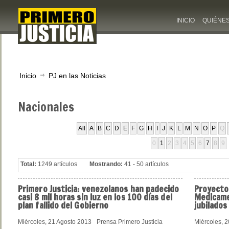
INICIO
QUIÉNE
Inicio
PJ en las Noticias
Nacionales
All
A
B
C
D
E
F
G
H
I
J
K
L
M
N
O
P
Q
0
1
2
3
4
5
6
7
8
9
Total:
1249 artículos
Mostrando:
41 - 50 artículos
Primero Justicia: venezolanos han padecido
Proyecto
casi 8 mil horas sin luz en los 100 días del
Medicame
plan fallido del Gobierno
jubilados
Miércoles, 21 Agosto 2013
Prensa Primero Justicia
Miércoles, 