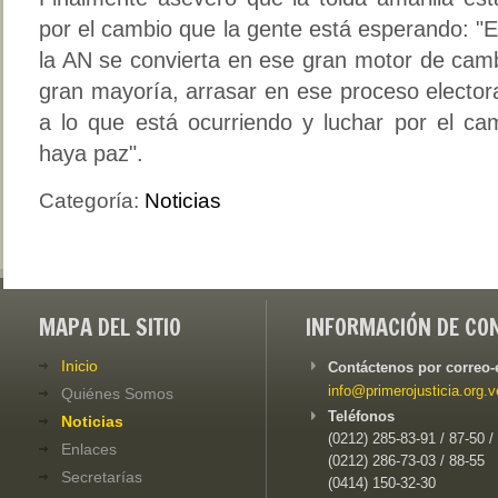
por el cambio que la gente está esperando: 
la AN se convierta en ese gran motor de ca
gran mayoría, arrasar en ese proceso electoral
a lo que está ocurriendo y luchar por el c
haya paz".
Categoría:
Noticias
MAPA DEL SITIO
INFORMACIÓN DE CO
Inicio
Contáctenos por correo-
info@primerojusticia.org.v
Quiénes Somos
Teléfonos
Noticias
(0212) 285-83-91 / 87-50 /
Enlaces
(0212) 286-73-03 / 88-55
Secretarías
(0414) 150-32-30