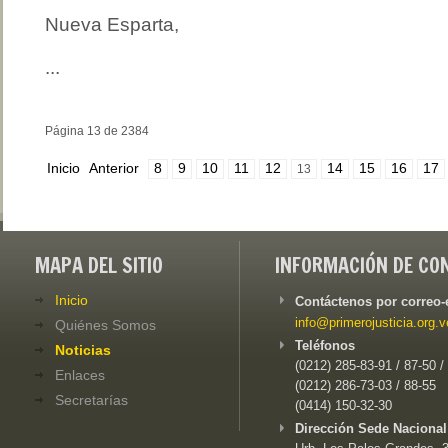
Nueva Esparta,
...
Página 13 de 2384
Inicio
Anterior
8
9
10
11
12
14
15
16
17
13
MAPA DEL SITIO
INFORMACIÓN DE CO
Inicio
Contáctenos por correo-
info@primerojusticia.org.v
Quiénes Somos
Teléfonos
Noticias
(0212) 285-83-91 / 87-50 /
Enlaces
(0212) 286-73-03 / 88-55
Secretarías
(0414) 150-32-30
Dirección Sede Nacional