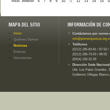
Inicio
Anterior
6
7
8
9
10
12
13
14
15
S
11
MAPA DEL SITIO
INFORMACIÓN DE CO
Inicio
Contáctenos por correo-
info@primerojusticia.org.v
Quiénes Somos
Teléfonos
Noticias
(0212) 285-83-91 / 87-50 /
Enlaces
(0212) 286-73-03 / 88-55
Secretarías
(0414) 150-32-30
Dirección Sede Nacional
Urb. Los Palos Grandes, 3e
Guillermo Villegas Blanco,