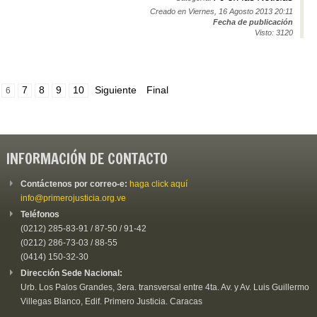
Creado en Viernes, 16 Agosto 2013 20:11
Fecha de publicación
Visto: 3120
7
8
9
10
Siguiente
Final
6
INFORMACIÓN DE CONTACTO
Contáctenos por correo-e:
haga click aquí
info@primerojusticia.org.ve
Teléfonos
(0212) 285-83-91 / 87-50 / 91-42
(0212) 286-73-03 / 88-55
(0414) 150-32-30
Dirección Sede Nacional:
Urb. Los Palos Grandes, 3era. transversal entre 4ta. Av. y Av. Luis Guillermo
Villegas Blanco, Edif. Primero Justicia. Caracas