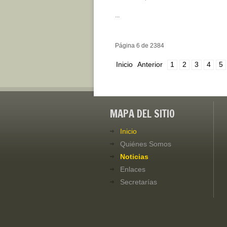
...
Página 6 de 2384
Inicio
Anterior
1
2
3
4
5
MAPA DEL SITIO
Inicio
Quiénes Somos
Noticias
Enlaces
Secretarías