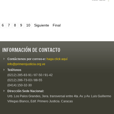
6
7
8
9
10
Siguiente
Final
INFORMACIÓN DE CONTACTO
Contáctenos por correo-e:
haga click aquí
info@primerojusticia.org.ve
Teléfonos
(0212) 285-83-91 / 87-50 / 91-42
(0212) 286-73-03 / 88-55
(0414) 150-32-30
Dirección Sede Nacional:
Urb. Los Palos Grandes, 3era. transversal entre 4ta. Av. y Av. Luis Guillermo
Villegas Blanco, Edif. Primero Justicia. Caracas