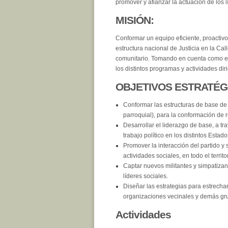
promover y afianzar la actuación de los lí
MISIÓN:
Conformar un equipo eficiente, proactivo, 
estructura nacional de Justicia en la Cal
comunitario. Tomando en cuenta como eje 
los distintos programas y actividades dir
OBJETIVOS ESTRATÉGI
Conformar las estructuras de base de J
parroquial), para la conformación de 
Desarrollar el liderazgo de base, a t
trabajo político en los distintos Estad
Promover la interacción del partido y
actividades sociales, en todo el territo
Captar nuevos militantes y simpatizan
líderes sociales.
Diseñar las estrategias para estrecha
organizaciones vecinales y demás gru
Actividades