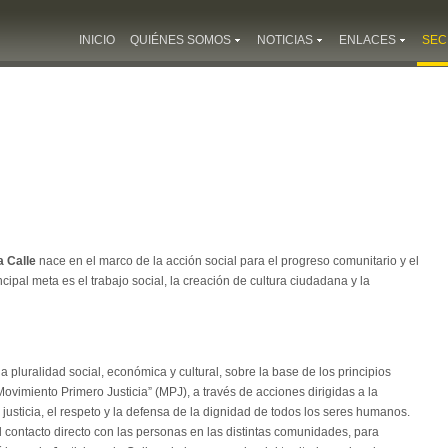
INICIO
QUIÉNES SOMOS
NOTICIAS
ENLACES
SEC
a Calle
nace en el marco de la acción social para el progreso comunitario y el
cipal meta es el trabajo social, la creación de cultura ciudadana y la
 pluralidad social, económica y cultural, sobre la base de los principios
Movimiento Primero Justicia” (MPJ), a través de acciones dirigidas a la
a justicia, el respeto y la defensa de la dignidad de todos los seres humanos.
 contacto directo con las personas en las distintas comunidades, para