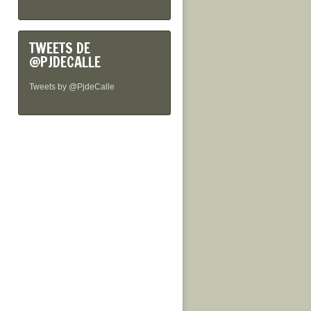
TWEETS DE
@PJDECALLE
Tweets by @PjdeCalle