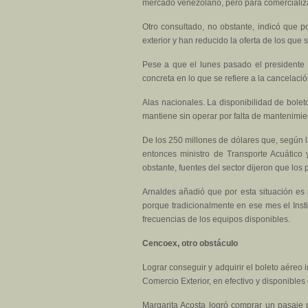
mercado venezolano, pero para comercializar
Otro consultado, no obstante, indicó que 
exterior y han reducido la oferta de los que
Pese a que el lunes pasado el presidente N
concreta en lo que se refiere a la cancelaci
Alas nacionales. La disponibilidad de bole
mantiene sin operar por falta de mantenimien
De los 250 millones de dólares que, según 
entonces ministro de Transporte Acuático 
obstante, fuentes del sector dijeron que lo
Arnaldes añadió que por esta situación e
porque tradicionalmente en ese mes el Insti
frecuencias de los equipos disponibles.
Cencoex, otro obstáculo
Lograr conseguir y adquirir el boleto aéreo 
Comercio Exterior, en efectivo y disponibles 
Margarita Acosta logró comprar un pasaje 