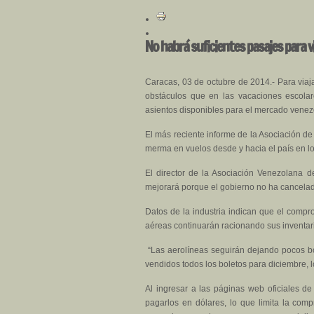
No habrá suficientes pasajes para v
Caracas, 03 de octubre de 2014.- Para viaj
obstáculos que en las vacaciones escolar
asientos disponibles para el mercado venez
El más reciente informe de la Asociación d
merma en vuelos desde y hacia el país en l
El director de la Asociación Venezolana d
mejorará porque el gobierno no ha cancelad
Datos de la industria indican que el compro
aéreas continuarán racionando sus inventar
“Las aerolíneas seguirán dejando pocos bo
vendidos todos los boletos para diciembre, l
Al ingresar a las páginas web oficiales d
pagarlos en dólares, lo que limita la com