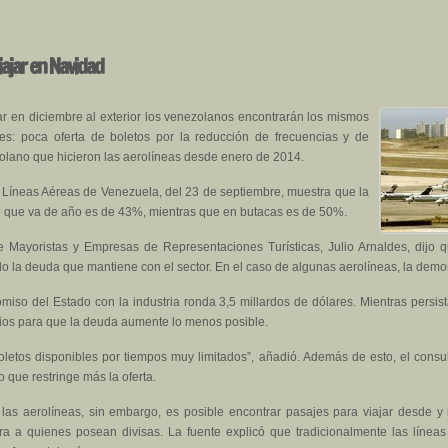
iajar en Navidad
ar en diciembre al exterior los venezolanos encontrarán los mismos
es: poca oferta de boletos por la reducción de frecuencias y de
olano que hicieron las aerolíneas desde enero de 2014.
e Líneas Aéreas de Venezuela, del 23 de septiembre, muestra que la
o que va de año es de 43%, mientras que en butacas es de 50%.
e Mayoristas y Empresas de Representaciones Turísticas, Julio Arnaldes, dijo 
o la deuda que mantiene con el sector. En el caso de algunas aerolíneas, la demo
miso del Estado con la industria ronda 3,5 millardos de dólares. Mientras persist
ios para que la deuda aumente lo menos posible.
letos disponibles por tiempos muy limitados”, añadió. Además de esto, el consu
o que restringe más la oferta.
e las aerolíneas, sin embargo, es posible encontrar pasajes para viajar desde y
pra a quienes posean divisas. La fuente explicó que tradicionalmente las línea