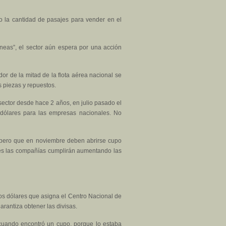
o la cantidad de pasajes para vender en el
íneas”, el sector aún espera por una acción
r de la mitad de la flota aérea nacional se
s piezas y repuestos.
ector desde hace 2 años, en julio pasado el
e dólares para las empresas nacionales. No
 pero que en noviembre deben abrirse cupo
uales las compañías cumplirán aumentando las
 los dólares que asigna el Centro Nacional de
arantiza obtener las divisas.
 cuando encontró un cupo, porque lo estaba