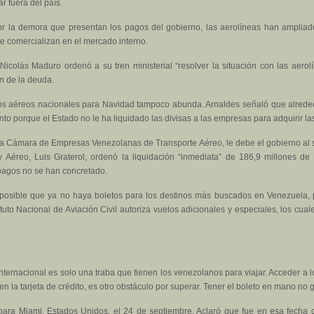
 fuera del país.
por la demora que presentan los pagos del gobierno, las aerolíneas han ampliad
 se comercializan en el mercado interno.
icolás Maduro ordenó a su tren ministerial “resolver la situación con las aerol
ón de la deuda.
tos aéreos nacionales para Navidad tampoco abunda. Arnaldes señaló que alrededo
to porque el Estado no le ha liquidado las divisas a las empresas para adquirir la
la Cámara de Empresas Venezolanas de Transporte Aéreo, le debe el gobierno al s
y Aéreo, Luis Graterol, ordenó la liquidación “inmediata” de 186,9 millones d
s pagos no se han concretado.
s posible que ya no haya boletos para los destinos más buscados en Venezuela,
tuto Nacional de Aviación Civil autoriza vuelos adicionales y especiales, los c
internacional es solo una traba que tienen los venezolanos para viajar. Acceder a
en la tarjeta de crédito, es otro obstáculo por superar. Tener el boleto en mano no g
para Miami, Estados Unidos, el 24 de septiembre. Aclaró que fue en esa fecha