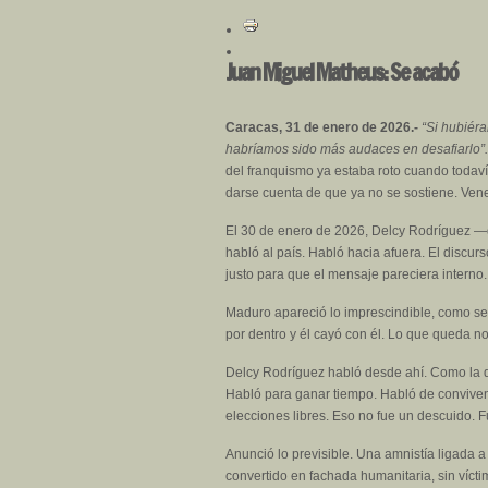
Juan Miguel Matheus: Se acabó
Caracas, 31 de enero de 2026.-
“Si hubiéra
habríamos sido más audaces en desafiarlo”
del franquismo ya estaba roto cuando todavía 
darse cuenta de que ya no se sostiene. Vene
El 30 de enero de 2026, Delcy Rodríguez —d
habló al país. Habló hacia afuera. El discur
justo para que el mensaje pareciera interno.
Maduro apareció lo imprescindible, como se
por dentro y él cayó con él. Lo que queda no
Delcy Rodríguez habló desde ahí. Como la d
Habló para ganar tiempo. Habló de convivenc
elecciones libres. Eso no fue un descuido. 
Anunció lo previsible. Una amnistía ligada a
convertido en fachada humanitaria, sin vícti