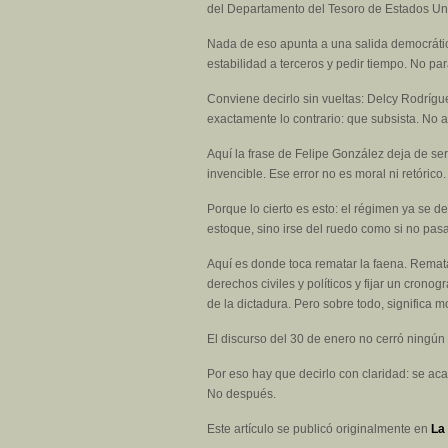
del Departamento del Tesoro de Estados Unid
Nada de eso apunta a una salida democrática.
estabilidad a terceros y pedir tiempo. No pa
Conviene decirlo sin vueltas: Delcy Rodríg
exactamente lo contrario: que subsista. No 
Aquí la frase de Felipe González deja de ser
invencible. Ese error no es moral ni retórico. 
Porque lo cierto es esto: el régimen ya se d
estoque, sino irse del ruedo como si no pas
Aquí es donde toca rematar la faena. Rematar
derechos civiles y políticos y fijar un crono
de la dictadura. Pero sobre todo, significa mo
El discurso del 30 de enero no cerró ningún
Por eso hay que decirlo con claridad: se ac
No después.
Este artículo se publicó originalmente en
La