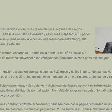
mos sabido lo débil que era realmente el régimen de Franco,
.
La frase es de Felipe González y es un mea culpa tardío. El poder
se le tenía miedo. A veces no falta razón para enfrentarlo; falta
zuela está ahí.
ictadora encargada— habló en la apertura del año judicial. No
so no buscaba convencer a los venezolanos, sino tranquilizar a otros: Washington, T
 menciona a alguien que ya no cuenta. Está preso y no les importa. No manda. N
 es una transición, sino un intento de mantenerse en pie sin centro, sin mando y s
ictadora encargada de sostener la dictadura mientras se negocia su subsistencia.
ia, de estabilidad, de normalización. No habló de soberanía popular. No habló de 
Fue una decisión.
 una comisión sin forma ni contenido, pensada para pasar página sin verdad ni res
mas, sin nombres, sin cuentas pendientes. Y una solicitud al Tribunal Supremo de J