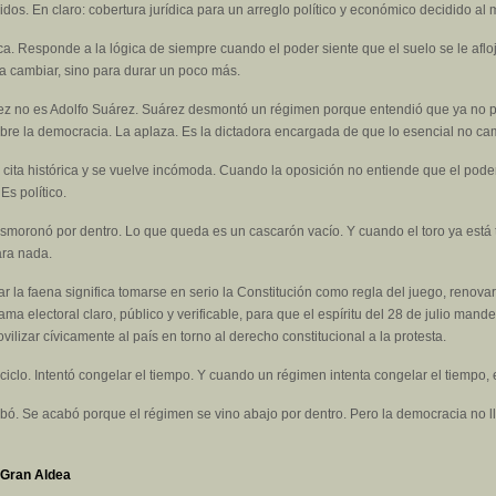
os. En claro: cobertura jurídica para un arreglo político y económico decidido al 
 Responde a la lógica de siempre cuando el poder siente que el suelo se le afloja:
ra cambiar, sino para durar un poco más.
uez no es Adolfo Suárez. Suárez desmontó un régimen porque entendió que ya no 
abre la democracia. La aplaza. Es la dictadora encargada de que lo esencial no ca
 cita histórica y se vuelve incómoda. Cuando la oposición no entiende que el poder
Es político.
esmoronó por dentro. Lo que queda es un cascarón vacío. Y cuando el toro ya está t
ara nada.
 la faena significa tomarse en serio la Constitución como regla del juego, renovar 
grama electoral claro, público y verificable, para que el espíritu del 28 de julio ma
vilizar cívicamente al país en torno al derecho constitucional a la protesta.
 ciclo. Intentó congelar el tiempo. Y cuando un régimen intenta congelar el tiemp
abó. Se acabó porque el régimen se vino abajo por dentro. Pero la democracia no l
 Gran Aldea