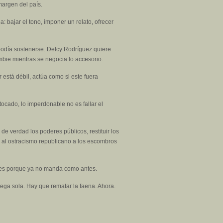
margen del país.
 bajar el tono, imponer un relato, ofrecer
podía sostenerse. Delcy Rodríguez quiere
mbie mientras se negocia lo accesorio.
 está débil, actúa como si este fuera
ocado, lo imperdonable no es fallar el
de verdad los poderes públicos, restituir los
nde al ostracismo republicano a los escombros
o, es porque ya no manda como antes.
lega sola. Hay que rematar la faena. Ahora.