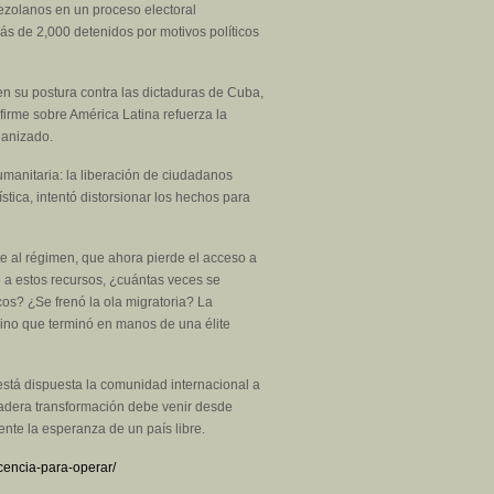
ezolanos en un proceso electoral
más de 2,000 detenidos por motivos políticos
 en su postura contra las dictaduras de Cuba,
firme sobre América Latina refuerza la
ganizado.
manitaria: la liberación de ciudadanos
tica, intentó distorsionar los hechos para
te al régimen, que ahora pierde el acceso a
 a estos recursos, ¿cuántas veces se
os? ¿Se frenó la ola migratoria? La
sino que terminó en manos de una élite
está dispuesta la comunidad internacional a
dadera transformación debe venir desde
nte la esperanza de un país libre.
cencia-para-operar/