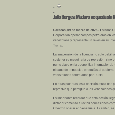
Julio Borges: Maduro se queda sin l
Caracas, 09 de marzo de 2025.-
Estados Un
Corporation operar campos petroleros en Ve
venezolana y representa un revés en su inte
Trump.
La suspensión de la licencia no solo debilit
sostener su maquinaria de represión, sino 
punto clave en la geopolítica internacional,
el pago de impuestos o regalías al gobierno
venezolanas controladas por Rusia.
En otras palabras, esta decisión ataca dos 
represivo que persigue a los venezolanos qu
Es importante recordar que esta acción lle
dictador comenzó a recibir concesiones como
Chevron operar en Venezuela. A cambio, se e