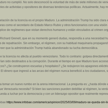
aduro no cumplió. No solo desconoció la voluntad de más de siete millones de ven
eles de activistas y opositores de diversas tendencias políticas. Actualmente, hay 
celación de la licencia es el propio Maduro. La administración Trump ha sido clara
ras como el secretario de Estado Marco Rubio y otros funcionarios con una visión 
plice de regímenes que violan derechos humanos y están vinculados al crimen or
al Richard Grenell, que en su momento generó dudas, respondía a una necesidad hu
 de repatriación. Sin embargo, el régimen, con su habitual maquinaria propagandís
reer que la administración Trump había abandonado su lucha democrática.
e la licencia no afecta al pueblo venezolano. Todo lo contrario: golpea directamen
ían sido destinados a la corrupción. Durante el tiempo en que Maduro tuvo acceso
icos? ¿Se construyeron escuelas y hospitales? ¿Se redujeron los apagones eléctric
. El dinero que ingresó a las arcas del régimen nunca benefició a los ciudadanos, 
ía tomar un nuevo rumbo en la arena internacional. La pregunta es: ¿hasta dónde 
ue Venezuela necesita? Si bien las sanciones pueden debilitar al régimen, la ver
esta a luchar por la democracia y con un liderazgo opositor que realmente represe
fobae
https://www.infobae.com/america/opinion/2025/03/09/maduro-se-queda-sin-li