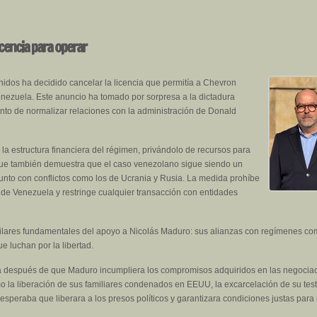
icencia para operar
idos ha decidido cancelar la licencia que permitía a Chevron
nezuela. Este anuncio ha tomado por sorpresa a la dictadura
nto de normalizar relaciones con la administración de Donald
a la estructura financiera del régimen, privándolo de recursos para
que también demuestra que el caso venezolano sigue siendo un
 junto con conflictos como los de Ucrania y Rusia. La medida prohíbe
 de Venezuela y restringe cualquier transacción con entidades
pilares fundamentales del apoyo a Nicolás Maduro: sus alianzas con regímenes com
e luchan por la libertad.
ga después de que Maduro incumpliera los compromisos adquiridos en las negocia
 la liberación de sus familiares condenados en EEUU, la excarcelación de su testa
speraba que liberara a los presos políticos y garantizara condiciones justas par