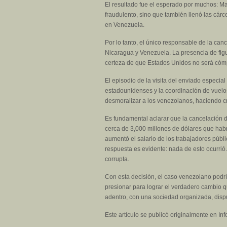
El resultado fue el esperado por muchos: M
fraudulento, sino que también llenó las cárc
en Venezuela.
Por lo tanto, el único responsable de la can
Nicaragua y Venezuela. La presencia de figu
certeza de que Estados Unidos no será cóm
El episodio de la visita del enviado especi
estadounidenses y la coordinación de vuelos
desmoralizar a los venezolanos, haciendo c
Es fundamental aclarar que la cancelación d
cerca de 3,000 millones de dólares que habr
aumentó el salario de los trabajadores públ
respuesta es evidente: nada de esto ocurrió
corrupta.
Con esta decisión, el caso venezolano podr
presionar para lograr el verdadero cambio q
adentro, con una sociedad organizada, dispu
Este artículo se publicó originalmente en In