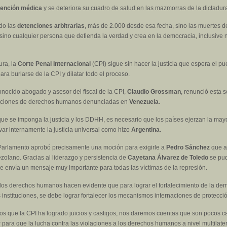
tención médica
y se deteriora su cuadro de salud en las mazmorras de la dictadur
ado las
detenciones arbitrarias
, más de 2.000 desde esa fecha, sino las muertes de
 sino cualquier persona que defienda la verdad y crea en la democracia, inclusive n
ura, la
Corte Penal Internacional
(CPI) sigue sin hacer la justicia que espera el 
ra burlarse de la CPI y dilatar todo el proceso.
onocido abogado y asesor del fiscal de la CPI,
Claudio Grossman
, renunció esta
iolaciones de derechos humanos denunciadas en
Venezuela
.
 que se imponga la justicia y los DDHH, es necesario que los países ejerzan la ma
var internamente la justicia universal como hizo
Argentina
.
arlamento aprobó precisamente una moción para exigirle a
Pedro Sánchez
que a
zolano. Gracias al liderazgo y persistencia de
Cayetana Álvarez de Toledo
se pud
 envía un mensaje muy importante para todas las víctimas de la represión.
de los derechos humanos hacen evidente que para lograr el fortalecimiento de la de
instituciones, se debe lograr fortalecer los mecanismos internaciones de protecc
os que la CPI ha logrado juicios y castigos, nos daremos cuentas que son pocos c
para que la lucha contra las violaciones a los derechos humanos a nivel multilater