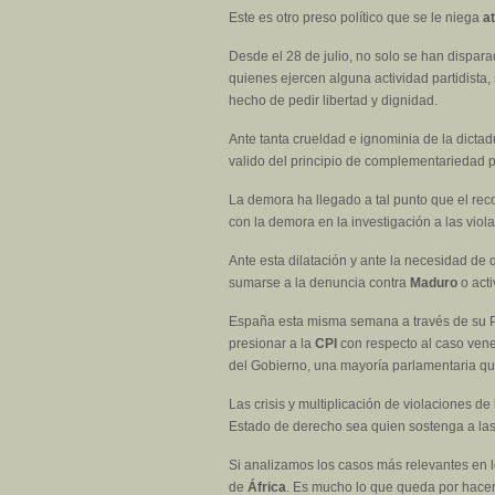
Este es otro preso político que se le niega
a
Desde el 28 de julio, no solo se han dispar
quienes ejercen alguna actividad partidista,
hecho de pedir libertad y dignidad.
Ante tanta crueldad e ignominia de la dictad
valido del principio de complementariedad pa
La demora ha llegado a tal punto que el rec
con la demora en la investigación a las v
Ante esta dilatación y ante la necesidad de
sumarse a la denuncia contra
Maduro
o acti
España esta misma semana a través de su P
presionar a la
CPI
con respecto al caso vene
del Gobierno, una mayoría parlamentaria que
Las crisis y multiplicación de violaciones 
Estado de derecho sea quien sostenga a las 
Si analizamos los casos más relevantes en l
de
África
. Es mucho lo que queda por hacer 