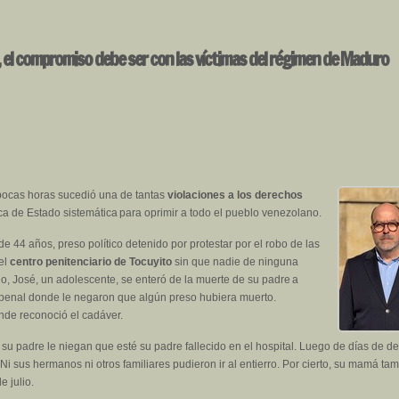
, el compromiso debe ser con las víctimas del régimen de Maduro
pocas horas sucedió una de tantas
violaciones a los derechos
ica de Estado sistemática para oprimir a todo el pueblo venezolano.
 de 44 años, preso político detenido por protestar por el robo de las
 el
centro penitenciario de Tocuyito
sin que nadie de ninguna
o, José, un adolescente, se enteró de la muerte de su padre a
al penal donde le negaron que algún preso hubiera muerto.
onde reconoció el cadáver.
de su padre le niegan que esté su padre fallecido en el hospital. Luego de días de d
. Ni sus hermanos ni otros familiares pudieron ir al entierro. Por cierto, su mamá 
e julio.