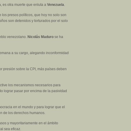
a, es otra muerte que enluta a
Venezuela
.
 los presos políticos, que hoy no solo son
iños son detenidos y torturados por el solo
pueblo venezolano.
Nicolás Maduro
se ha
 semana a su cargo, alegando inconformidad
yor presión sobre la CPI, más países deben
ctive los mecanismos necesarios para
o lograr pasar por encima de la pasividad
mocracia en el mundo y para lograr que el
ión de los derechos humanos.
asos y mayoritariamente en el ámbito
al sea eficaz.