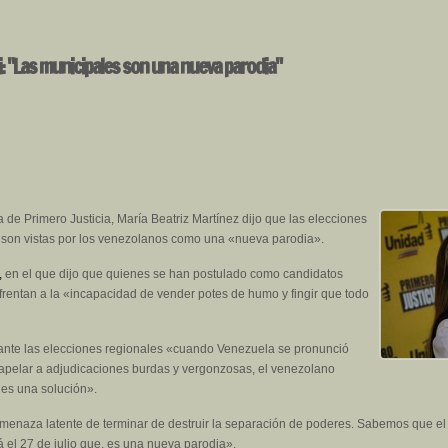
: "Las municipales son una nueva parodia"
 de Primero Justicia, María Beatriz Martínez dijo que las elecciones
, son vistas por los venezolanos como una «nueva parodia».
,
en el que dijo que quienes se han postulado como candidatos
nfrentan a la «incapacidad de vender potes de humo y fingir que todo
urante las elecciones regionales «cuando Venezuela se pronunció
 apelar a adjudicaciones burdas y vergonzosas, el venezolano
es una solución».
menaza latente de terminar de destruir la separación de poderes. Sabemos que el
á el 27 de julio que, es una nueva parodia».