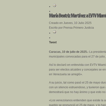
María Beatriz Martínez a EVTV Miami
Creado en Jueves, 10 Julio 2025
Escrito por Prensa Primero Justicia
Tweet
Caracas, 10 de julio de 2025.-
La presidenta
municipales convocadas para el 27 de julio
Así lo declaró en entrevista con EVTV Miami
para ser electos alcaldes y concejales se e
en Venezuela se arregló».
A su juicio, tal como pasó el 25 de mayo d
con un silencio estruendoso, y tuvieron que
demostrará que no hay ánimo y que esto no 
«Los venezolanos entienden que existe la a
pueblo se pronunció el 25 de mayo, y lo har