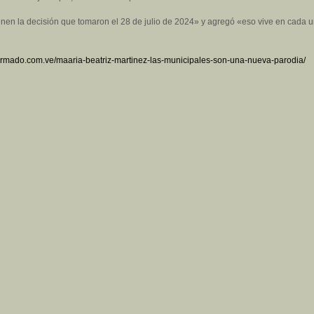
en la decisión que tomaron el 28 de julio de 2024» y agregó «eso vive en cada un
nfirmado.com.ve/maaria-beatriz-martinez-las-municipales-son-una-nueva-parodia/