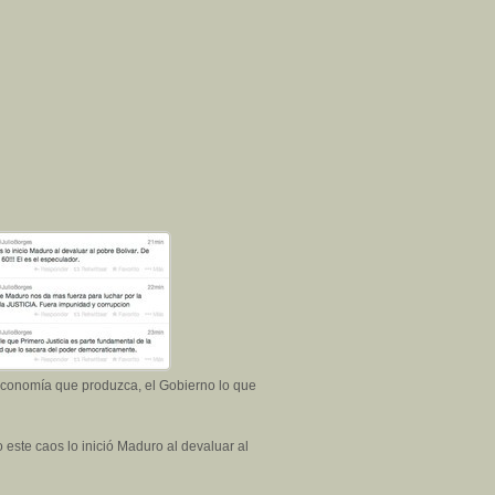
economía que produzca, el Gobierno lo que
 este caos lo inició Maduro al devaluar al