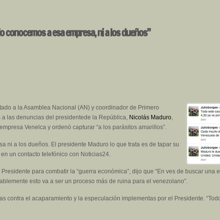
No conocemos a esa empresa, ni a los dueños"
tado a la Asamblea Nacional (AN) y coordinador de Primero
es a las denuncias del presidentede la República,
Nicolás Maduro
,
 empresa Venelca y ordenó capturar “a los parásitos amarillos”.
a ni a los dueños. El presidente Maduro lo que trata es de tapar su
 en un contacto telefónico con Noticias24.
Presidente para combatir la “guerra económica”, dijo que “En ves de buscar una 
mentablemente esto va a ser un proceso más de ruina para el venezolano”.
das contra el acaparamiento y la especulación implementas por el Presidente. “Todo