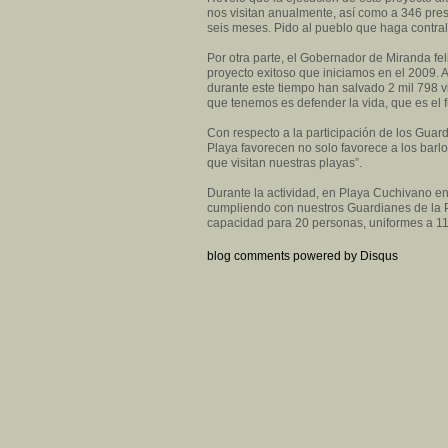
nos visitan anualmente, así como a 346 pres
seis meses. Pido al pueblo que haga contralo
Por otra parte, el Gobernador de Miranda fel
proyecto exitoso que iniciamos en el 2009. A
durante este tiempo han salvado 2 mil 798 v
que tenemos es defender la vida, que es el f
Con respecto a la participación de los Gua
Playa favorecen no solo favorece a los barl
que visitan nuestras playas”.
Durante la actividad, en Playa Cuchivano en
cumpliendo con nuestros Guardianes de la Pl
capacidad para 20 personas, uniformes a 11
blog comments powered by
Disqus