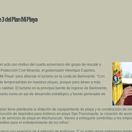
 3 del Plan Mi Playa
l acto con motivo del cuarto aniversario del grupo de rescate y
Protección Civil Miranda, el gobernador Henrique Capriles,
 “Mi Playa” para afianzar el turismo en la costa de Barlovento. “Con
e temporadistas en nuestras playas, porque para atraer a más
calidad. El turismo es la principal fuente de ingreso de Barlovento,
 verlo como un eje de desarrollo estratégico y fuente generador de
 plan tiene planteada la dotación de equipamiento de playa y la construcción de ob
rucción de depósitos para tolderos en playa San Francisquito, la creación de acc
o de servicios de playa en Machurucuto. Vamos a entregarle sombrillas a los empre
tiles para el entretenimiento de los niños”.
lcanza una inversión de 4 millones de bolívares. “Con estas obras estimamos bene