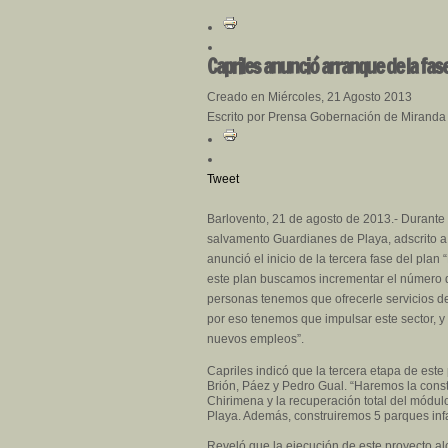
Capriles anunció arranque de la fase
Creado en Miércoles, 21 Agosto 2013
Escrito por Prensa Gobernación de Miranda
Tweet
Barlovento, 21 de agosto de 2013.-
Durante e
salvamento Guardianes de Playa, adscrito a 
anunció el inicio de la tercera fase del plan
este plan buscamos incrementar el número d
personas tenemos que ofrecerle servicios de 
por eso tenemos que impulsar este sector, y
nuevos empleos”.
Capriles indicó que la tercera etapa de este
Brión, Páez y Pedro Gual. “Haremos la const
Chirimena y la recuperación total del módul
Playa. Además, construiremos 5 parques infan
Reveló que la ejecución de este proyecto a