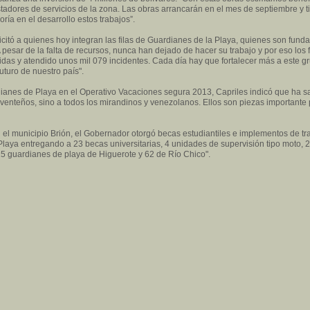
tadores de servicios de la zona. Las obras arrancarán en el mes de septiembre y 
ría en el desarrollo estos trabajos”.
icitó a quienes hoy integran las filas de Guardianes de la Playa, quienes son fund
 pesar de la falta de recursos, nunca han dejado de hacer su trabajo y por eso los 
idas
y atendido unos mil 079 incidentes. Cada día hay que fortalecer más a este 
uturo de nuestro país".
rdianes de Playa en el Operativo Vacaciones segura 2013, Capriles indicó que ha 
oventeños, sino a todos los mirandinos y venezolanos. Ellos son piezas importante 
 el municipio Brión, el Gobernador otorgó becas estudiantiles e implementos de t
aya entregando a 23 becas universitarias, 4 unidades de supervisión tipo moto, 2
5 guardianes de playa de Higuerote y 62 de Río Chico".