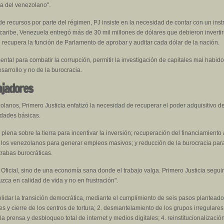
a del venezolano".
de recursos por parte del régimen, PJ insiste en la necesidad de contar con un ins
rocaribe, Venezuela entregó más de 30 mil millones de dólares que debieron inverti
recupera la función de Parlamento de aprobar y auditar cada dólar de la nación.
tal para combatir la corrupción, permitir la investigación de capitales mal habido
esarrollo y no de la burocracia.
ajadores
olanos, Primero Justicia enfatizó la necesidad de recuperar el poder adquisitivo d
idades básicas.
a plena sobre la tierra para incentivar la inversión; recuperación del financiamient
e los venezolanos para generar empleos masivos; y reducción de la burocracia para 
trabas burocráticas.
 Oficial, sino de una economía sana donde el trabajo valga. Primero Justicia segu
zca en calidad de vida y no en frustración".
lidar la transición democrática, mediante el cumplimiento de seis pasos planteados
ares y cierre de los centros de tortura; 2. desmantelamiento de los grupos irregulares
a prensa y desbloqueo total de internet y medios digitales; 4. reinstitucionalizació