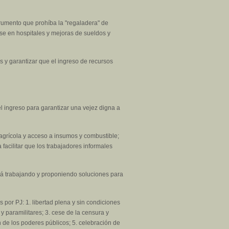
trumento que prohíba la "regaladera" de
rse en hospitales y mejoras de sueldos y
s y garantizar que el ingreso de recursos
el ingreso para garantizar una vejez digna a
o agrícola y acceso a insumos y combustible;
facilitar que los trabajadores informales
irá trabajando y proponiendo soluciones para
 por PJ: 1. libertad plena y sin condiciones
 y paramilitares; 3. cese de la censura y
n de los poderes públicos; 5. celebración de