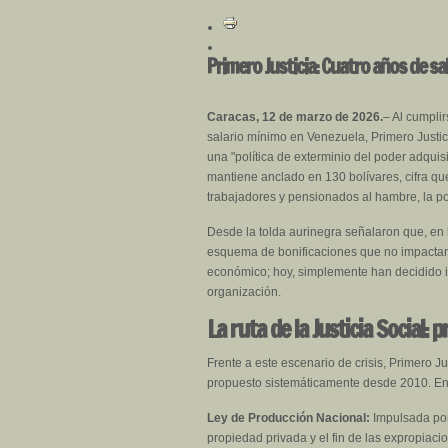
Primero Justicia: Cuatro años de s
Caracas, 12 de marzo de 2026.
– Al cumplir
salario mínimo en Venezuela, Primero Justi
una "política de exterminio del poder adquis
mantiene anclado en 130 bolívares, cifra qu
trabajadores y pensionados al hambre, la po
Desde la tolda aurinegra señalaron que, en l
esquema de bonificaciones que no impactan 
económico; hoy, simplemente han decidido ig
organización.
La ruta de la Justicia Social: 
Frente a este escenario de crisis, Primero Ju
propuesto sistemáticamente desde 2010. Ent
Ley de Producción Nacional:
Impulsada por 
propiedad privada y el fin de las expropiaci