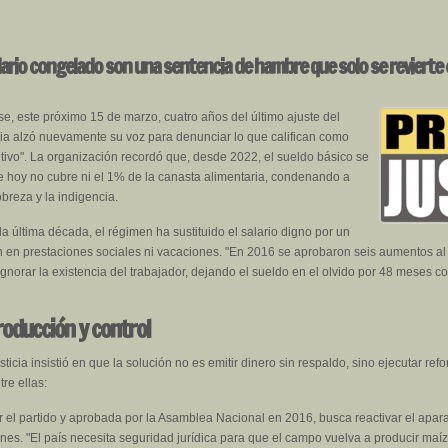
alario congelado son una sentencia de hambre que solo se revierte
se, este próximo 15 de marzo, cuatro años del último ajuste del
cia alzó nuevamente su voz para denunciar lo que califican como
itivo". La organización recordó que, desde 2022, el sueldo básico se
e hoy no cubre ni el 1% de la canasta alimentaria, condenando a
breza y la indigencia.
a última década, el régimen ha sustituido el salario digno por un
en prestaciones sociales ni vacaciones. "En 2016 se aprobaron seis aumentos al a
norar la existencia del trabajador, dejando el sueldo en el olvido por 48 meses c
producción y control
sticia insistió en que la solución no es emitir dinero sin respaldo, sino ejecutar ref
re ellas:
el partido y aprobada por la Asamblea Nacional en 2016, busca reactivar el aparat
ones. "El país necesita seguridad jurídica para que el campo vuelva a producir maí