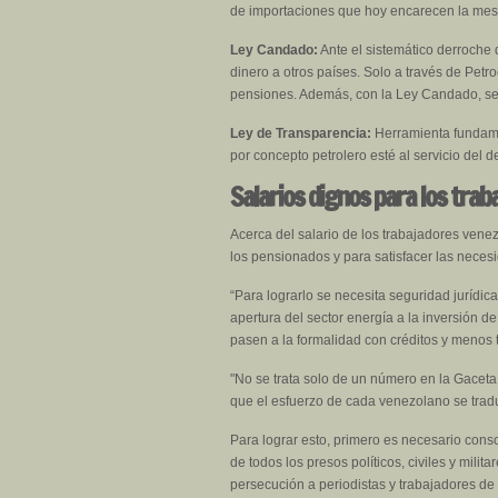
de importaciones que hoy encarecen la mes
Ley Candado:
Ante el sistemático derroche 
dinero a otros países. Solo a través de Pet
pensiones. Además, con la Ley Candado, se 
Ley de Transparencia:
Herramienta fundamen
por concepto petrolero esté al servicio del d
Salarios dignos para los trab
Acerca del salario de los trabajadores venez
los pensionados y para satisfacer las neces
“Para lograrlo se necesita seguridad jurídic
apertura del sector energía a la inversión d
pasen a la formalidad con créditos y menos 
"No se trata solo de un número en la Gaceta
que el esfuerzo de cada venezolano se tradu
Para lograr esto, primero es necesario conso
de todos los presos políticos, civiles y milit
persecución a periodistas y trabajadores de l