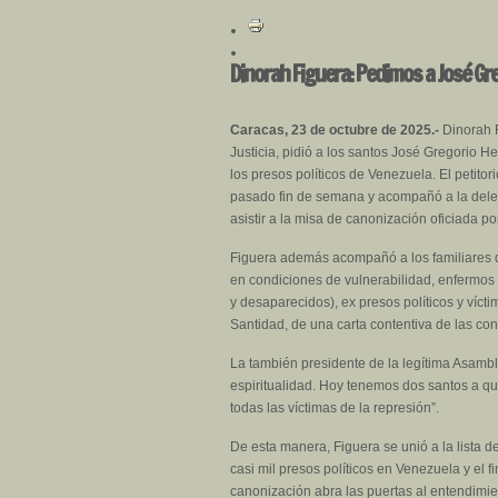
Dinorah Figuera: Pedimos a José Gre
Caracas, 23 de octubre de 2025.-
Dinorah F
Justicia, pidió a los santos José Gregorio 
los presos políticos de Venezuela. El petito
pasado fin de semana y acompañó a la deleg
asistir a la misa de canonización oficiada p
Figuera además acompañó a los familiares de
en condiciones de vulnerabilidad, enfermos 
y desaparecidos), ex presos políticos y víc
Santidad, de una carta contentiva de las co
La también presidente de la legítima Asamble
espiritualidad. Hoy tenemos dos santos a qui
todas las víctimas de la represión”.
De esta manera, Figuera se unió a la lista d
casi mil presos políticos en Venezuela y el 
canonización abra las puertas al entendimie