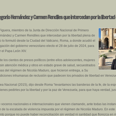
gorio Hernández y Carmen Rendiles que intercedan por la libertad 
iguera, miembro de la Junta de Dirección Nacional de Primero
Hernández y Carmen Rendiles que intercedan por la libertad plena de
rio lo formuló desde la Ciudad del Vaticano, Roma, a donde acudió el
ación del gobierno venezolano electo el 28 de julio de 2024, para
or el Papa León XIV.
 los cientos de presos políticos (entre ellos adolescentes, mujeres
sin atención médica y otros en estado grave de salud, secuestrados
timas del régimen de Nicolás Maduro, que hicieron entrega, a Su
ndiciones inhumanas de reclusión que padecen los privados de libertad en Venezuel
a Nacional (2015), dijo desde Roma “levantamos las banderas de la fe, de la espera
enes pedirles por la libertad y por la paz de Venezuela, para que haya verdad, just
e voceros nacionales e internacionales que vienen clamando, ante todas las instanci
fin de la escalada de violencia impuesta por el régimen de Nicolás Maduro. En este
nto porque no puede haber reconciliación sin verdad ni santidad que florezca en m