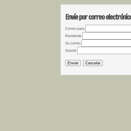
Envíe por correo electrónic
Correo para
Remitente
Su correo
Asunto
Enviar
Cancelar