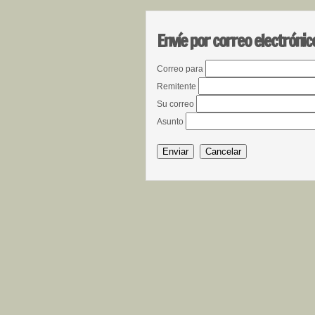
Envíe por correo electrónic
Correo para
Remitente
Su correo
Asunto
Enviar
Cancelar