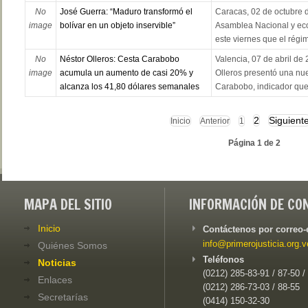
No
José Guerra: “Maduro transformó el
Caracas, 02 de octubre d
image
bolívar en un objeto inservible”
Asamblea Nacional y ec
este viernes que el régi
No
Néstor Olleros: Cesta Carabobo
Valencia, 07 de abril de
image
acumula un aumento de casi 20% y
Olleros presentó una nue
alcanza los 41,80 dólares semanales
Carabobo, indicador que 
2
Siguient
Inicio
Anterior
1
Página 1 de 2
MAPA DEL SITIO
INFORMACIÓN DE CO
Inicio
Contáctenos por correo-
info@primerojusticia.org.v
Quiénes Somos
Teléfonos
Noticias
(0212) 285-83-91 / 87-50 /
Enlaces
(0212) 286-73-03 / 88-55
Secretarías
(0414) 150-32-30