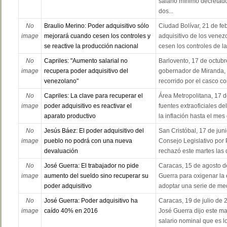
salario mínimo decretad
dos...
No
Braulio Merino: Poder adquisitivo sólo
Ciudad Bolívar, 21 de fe
image
mejorará cuando cesen los controles y
adquisitivo de los vene
se reactive la producción nacional
cesen los controles de la
No
Capriles: "Aumento salarial no
Barlovento, 17 de octubr
image
recupera poder adquisitivo del
gobernador de Miranda, 
venezolano"
recorrido por el casco co
No
Capriles: La clave para recuperar el
Área Metropolitana, 17 
image
poder adquisitivo es reactivar el
fuentes extraoficiales d
aparato productivo
la inflación hasta el mes
No
Jesús Báez: El poder adquisitivo del
San Cristóbal, 17 de juni
image
pueblo no podrá con una nueva
Consejo Legislativo por 
devaluación
rechazó este martes las d
No
José Guerra: El trabajador no pide
Caracas, 15 de agosto d
image
aumento del sueldo sino recuperar su
Guerra para oxigenar la
poder adquisitivo
adoptar una serie de medi
No
José Guerra: Poder adquisitivo ha
Caracas, 19 de julio de 
image
caído 40% en 2016
José Guerra dijo este ma
salario nominal que es lo