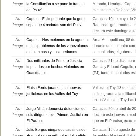
image
la Constitución o se pone la franela
Miranda, Henrique Caprile
del Psuv”
ministro de la Defensa, Vl
No
Capriles: Es importante que la gente
Caracas, 10 de mayo de 2
image
sepa que 4 rectoras son del Psuv
Radonski, gobernador actu
declaró este domingo a tr
No
Capriles: Nos metemos en la agenda
Área Metropolitana, 08 de
image
de los problemas de los venezolanos
durante un encuentro con 
o el tren pasa y nos quedamos
comunitarios, el gobernado
No
Dos militantes de Primero Justicia
Caracas, 21 de diciembre
image
imputados por hechos violentos en
García y Eduard Cogollo, m
Guasdualito
(PJ), fueron imputados est
No
Elaisa Ferris juramenta a nuevas
Valles del Tuy, 13 de oct
image
justicieras en los Valles del Tuy
se integraron a la militanc
en los Valles del Tuy. Las 
No
Jorge Millán denuncia detención de
Caracas, 20 de abril de 20
image
seis dirigentes de Primero Justicia en
declaró este jueves a med
El Paraíso
que en El Paraíso, exactam
No
Julio Borges niega que asesinos de
Caracas, 19 de agosto de 
image
Hergueta sean militantes del partido
Asamblea Nacional, Julio B