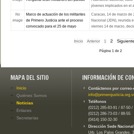
jóvenes implicados en el as
No
Marco de actuación de los militantes
Caracas, 14 de marzo de 2
image
de Primero Justicia ante el proceso
Nacional (JDN), reunida en
convocado para el 25 de mayo
viernes 14 de marzo, decidi
2
Siguient
Inicio
Anterior
1
Página 1 de 2
MAPA DEL SITIO
INFORMACIÓN DE CO
Inicio
Contáctenos por correo-
info@primerojusticia.org.v
Quiénes Somos
Teléfonos
Noticias
(0212) 285-83-91 / 87-50 /
Enlaces
(0212) 286-73-03 / 88-55
Secretarías
(0414) 150-32-30
Dirección Sede Nacional
Urb. Los Palos Grandes, 3e