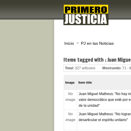
Inicio
PJ en las Noticias
Items tagged with : Juan Migu
Total:
327 artículos
Mostrando:
71 - 
Image
Item title
No
Juan Miguel Matheus: "No hay n
image
valor democrático que esté por 
de la unidad"
No
Juan Miguel Matheus: "No logra
image
desarticular el espíritu unitario"