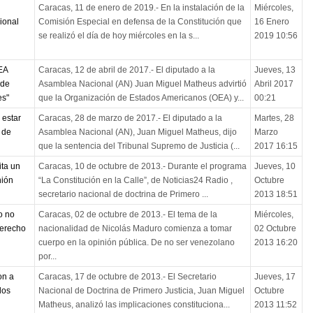
Caracas, 11 de enero de 2019.- En la instalación de la
Miércoles,
ional
Comisión Especial en defensa de la Constitución que
16 Enero
se realizó el día de hoy miércoles en la s...
2019 10:56
EA
Caracas, 12 de abril de 2017.- El diputado a la
Jueves, 13
 de
Asamblea Nacional (AN) Juan Miguel Matheus advirtió
Abril 2017
es"
que la Organización de Estados Americanos (OEA) y...
00:21
estar
Caracas, 28 de marzo de 2017.- El diputado a la
Martes, 28
 de
Asamblea Nacional (AN), Juan Miguel Matheus, dijo
Marzo
que la sentencia del Tribunal Supremo de Justicia (...
2017 16:15
ta un
Caracas, 10 de octubre de 2013.- Durante el programa
Jueves, 10
nión
“La Constitución en la Calle”, de Noticias24 Radio ,
Octubre
secretario nacional de doctrina de Primero ...
2013 18:51
o no
Caracas, 02 de octubre de 2013.- El tema de la
Miércoles,
derecho
nacionalidad de Nicolás Maduro comienza a tomar
02 Octubre
cuerpo en la opinión pública. De no ser venezolano
2013 16:20
por...
on a
Caracas, 17 de octubre de 2013.- El Secretario
Jueves, 17
los
Nacional de Doctrina de Primero Justicia, Juan Miguel
Octubre
Matheus, analizó las implicaciones constituciona...
2013 11:52