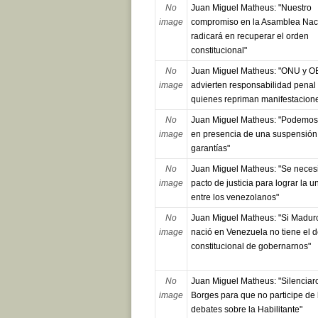
No
Juan Miguel Matheus: "Nuestro
image
compromiso en la Asamblea Nac
radicará en recuperar el orden
constitucional"
No
Juan Miguel Matheus: "ONU y O
image
advierten responsabilidad penal
quienes repriman manifestacion
No
Juan Miguel Matheus: "Podemos 
image
en presencia de una suspensión
garantías"
No
Juan Miguel Matheus: "Se necesi
image
pacto de justicia para lograr la u
entre los venezolanos"
No
Juan Miguel Matheus: "Si Madur
image
nació en Venezuela no tiene el 
constitucional de gobernarnos"
No
Juan Miguel Matheus: "Silenciar
image
Borges para que no participe de 
debates sobre la Habilitante"