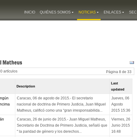
INICIO
QUIÉNES SOMOS
NOTICIAS
ENLACES
SEC
el Matheus
80 artículos
Página 8 de 33
Last
Description
updated
ingún
Caracas, 06 de agosto de 2015.- El secretario
Jueves, 06
encima
nacional de doctrina de Primero Justicia, Juan Miguel
Agosto
Matheus, calificó como una “gran irresponsabilida...
2015 15:36
rán
Caracas, 26 de junio de 2015.- Juan Miguel Matheus,
Viernes, 26
Secretario de Doctrina de Primero Justicia, señaló que
Junio 2015
" la paridad de género y los derechos...
16:48