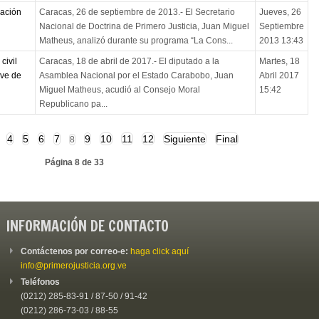
ración
Caracas, 26 de septiembre de 2013.- El Secretario
Jueves, 26
Nacional de Doctrina de Primero Justicia, Juan Miguel
Septiembre
Matheus, analizó durante su programa “La Cons...
2013 13:43
civil
Caracas, 18 de abril de 2017.- El diputado a la
Martes, 18
ave de
Asamblea Nacional por el Estado Carabobo, Juan
Abril 2017
Miguel Matheus, acudió al Consejo Moral
15:42
Republicano pa...
4
5
6
7
9
10
11
12
Siguiente
Final
8
Página 8 de 33
INFORMACIÓN DE CONTACTO
Contáctenos por correo-e:
haga click aquí
info@primerojusticia.org.ve
Teléfonos
(0212) 285-83-91 / 87-50 / 91-42
(0212) 286-73-03 / 88-55