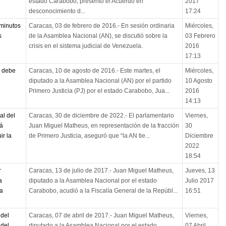
estado Carabobo, presentó el Acuerdo en
2017
desconocimiento d...
17:24
minutos
Caracas, 03 de febrero de 2016.- En sesión ordinaria
Miércoles,
s
de la Asamblea Nacional (AN), se discutió sobre la
03 Febrero
crisis en el sistema judicial de Venezuela.
2016
17:13
e debe
Caracas, 10 de agosto de 2016.- Este martes, el
Miércoles,
diputado a la Asamblea Nacional (AN) por el partido
10 Agosto
Primero Justicia (PJ) por el estado Carabobo, Jua...
2016
14:13
al del
Caracas, 30 de diciembre de 2022.- El parlamentario
Viernes,
rá
Juan Miguel Matheus, en representación de la fracción
30
ir la
de Primero Justicia, aseguró que “la AN tie...
Diciembre
2022
18:54
r
Caracas, 13 de julio de 2017.- Juan Miguel Matheus,
Jueves, 13
a
diputado a la Asamblea Nacional por el estado
Julio 2017
ra
Carabobo, acudió a la Fiscalía General de la Repúbl...
16:51
 del
Caracas, 07 de abril de 2017.- Juan Miguel Matheus,
Viernes,
 del
diputado a la Asamblea Nacional por el estado
07 Abril