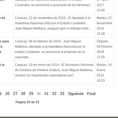
Carabobo, se pronunció a propósito de las declaraci...
2017
15:46
o es
Caracas, 22 de noviembre de 2016.- El diputado a la
Martes, 22
Asamblea Nacional (AN) por el Estado Carabobo,
Noviembre
Juan Miguel Matheus, aseguró que el diálogo entre ...
2016
15:28
to para
Caracas, 08 de febrero de 2019.- Juan Miguel
Sábado,
rá
Matheus, diputado a la Asamblea Nacional por el
09 Febrero
s
estado Carabobo, se pronunció a propósito de la
2019
supuesta...
15:55
 la
Caracas, 10 de enero de 2014.- El Secretario Nacional
Martes, 14
de Doctrina de Primero Justicia, Juan Miguel Matheus,
Enero
analizó las importantes expectativas polí...
2014
18:33
5
26
27
28
29
31
32
33
Siguiente
Final
30
Página 30 de 33