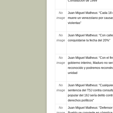
Constitución de 1999”
No
Juan Miguel Matheus: “Cada 18 
image
muere un venezolano por causa
violentas”
No
Juan Miguel Matheus: “Con call
image
conquistarse la fecha del 20%”
No
Juan Miguel Matheus: “Con el fin
image
gobierno interino, Maduro no se
reconocido y podremos reconstru
unidad
No
Juan Miguel Matheus: “Cualquie
image
sentencia del TSJ contra consult
popular del 16J sería delito cont
derechos políticos"
No
Juan Miguel Matheus: “Defensor
image
Pueblo se convierte en cómplice