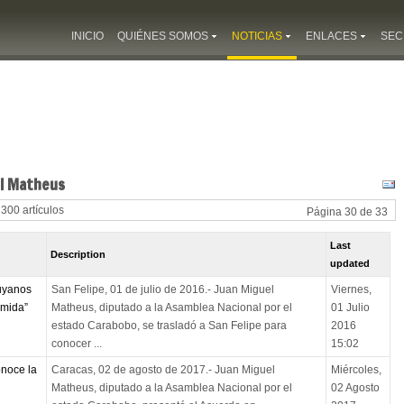
INICIO
QUIÉNES SOMOS
NOTICIAS
ENLACES
SEC
el Matheus
 300 artículos
Página 30 de 33
Last
Description
updated
uyanos
San Felipe, 01 de julio de 2016.- Juan Miguel
Viernes,
omida”
Matheus, diputado a la Asamblea Nacional por el
01 Julio
estado Carabobo, se trasladó a San Felipe para
2016
conocer ...
15:02
noce la
Caracas, 02 de agosto de 2017.- Juan Miguel
Miércoles,
Matheus, diputado a la Asamblea Nacional por el
02 Agosto