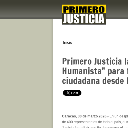
Inicio
Primero Justicia 
Humanista” para f
ciudadana desde 
Caracas, 30 de marzo 2026.-
En un despl
de 400 representantes de todo el país, el
Justicia formalizó este fin de semana el l