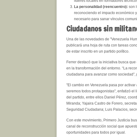
líderes locales en formadores técnico
La personalidad (reencuentro):
son l
reconociendo el impacto económico y s
necesario para sanar vínculos comuni
Ciudadanos sin militan
Una de las novedades de "Venezuela Human
publicará una hoja de ruta con tareas con
de estar inscrito en un partido político.
Ferrer destacó que la iniciativa busca que
en la transformación del entorno. “La reco
ciudadana para avanzar como sociedad”, 
"El cambio en Venezuela pasa por activar
seremos todos protagonistas", enfatizó el 
del partido, entre ellos Daniel Pérez, coo
Miranda; Yajaira Castro de Forero, secret
Seguridad Ciudadana; Luis Palacios, secret
Con este movimiento, Primero Justicia bu
canal de reconstrucción social que apuest
oportunidades para todos por igual.