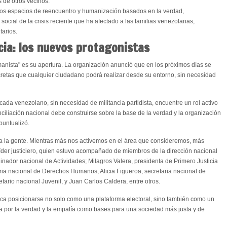
s de otros vecinos.
os espacios de reencuentro y humanización basados en la verdad,
ocial de la crisis reciente que ha afectado a las familias venezolanas,
tarios.
cia: los nuevos protagonistas
ista" es su apertura. La organización anunció que en los próximos días se
cretas que cualquier ciudadano podrá realizar desde su entorno, sin necesidad
 cada venezolano, sin necesidad de militancia partidista, encuentre un rol activo
nciliación nacional debe construirse sobre la base de la verdad y la organización
puntualizó.
 a la gente. Mientras más nos activemos en el área que consideremos, más
líder justiciero, quien estuvo acompañado de miembros de la dirección nacional
rdinador nacional de Actividades; Milagros Valera, presidenta de Primero Justicia
aria nacional de Derechos Humanos; Alicia Figueroa, secretaria nacional de
ario nacional Juvenil, y Juan Carlos Caldera, entre otros.
sca posicionarse no solo como una plataforma electoral, sino también como un
a por la verdad y la empatía como bases para una sociedad más justa y de