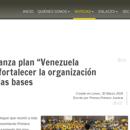
INICIO
QUIÉNES SOMOS
NOTICIAS
ENLACES
SEC
lanza plan “Venezuela
ortalecer la organización
las bases
Creado en Lunes, 30 Marzo 2026
Escrito por Prensa Primero Justicia
iegue que reunió a más
 movimiento Primero
anzamiento del plan