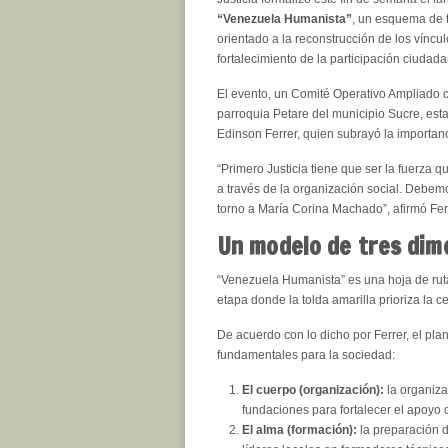
“Venezuela Humanista”
, un esquema de tr
orientado a la reconstrucción de los víncul
fortalecimiento de la participación ciudada
El evento, un Comité Operativo Ampliado 
parroquia Petare del municipio Sucre, est
Edinson Ferrer, quien subrayó la importanci
“Primero Justicia tiene que ser la fuerza 
a través de la organización social. Debem
torno a María Corina Machado”, afirmó Fer
Un modelo de tres dim
“Venezuela Humanista” es una hoja de ruta 
etapa donde la tolda amarilla prioriza la ce
De acuerdo con lo dicho por Ferrer, el pl
fundamentales para la sociedad:
El cuerpo (organización):
la organiza
fundaciones para fortalecer el apoyo 
El alma (formación):
la preparación d