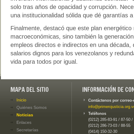
solo tras años de opacidad y corrupción. Nece
una institucionalidad sólida que dé garantías a
Finalmente, destacó que este plan energético 
macroeconómicas, sino también la generación 
empleos directos e indirectos en una década, 
salarios dignos para los venezolanos y redund
vida para todos por igual.
MAPA DEL SITIO
INFORMACIÓN DE CO
Inicio
Contáctenos por correo-
info@primerojusticia.org.v
Quiénes Somos
Teléfonos
Noticias
(0212) 285-83-91 / 87-50 /
Enlaces
(0212) 286-73-03 / 88-55
Secretarías
(0414) 150-32-30