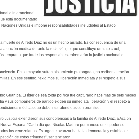
ional e internacional
 que está documentado
de Naciones Unidas e impone responsabilidades ineludibles al Estado
“la muerte de Alfredo Díaz no es un hecho aislado. Es consecuencia de una
a atención médica durante la reclusión, lo que constituye un trato cruel,
s temprano que tarde los responsables enfrentarán la justicia nacional e
nciencia. En su mayoría sufren aislamiento prolongado, no reciben atención
lias. En ese sentido, “exigimos su liberación inmediata y el respeto a sus
lo Guanipa. El líder de esa tolda política fue capturado hace más de seis meses
ilia y sus compañeros de partido exigen su inmediata liberación y el respeto a
ondiciones médicas que deben ser atendidas con prontitud.
ro Justicia extendieron sus condolencias a la familia de Alfredo Díaz, a Acción
o Nueva Esparta. “Cada día que Nicolás Maduro permanece en el poder se
 todos los venezolanos. Es urgente avanzar hacia la democracia y establecer
petición de estos crímenes”, sentenciaron.