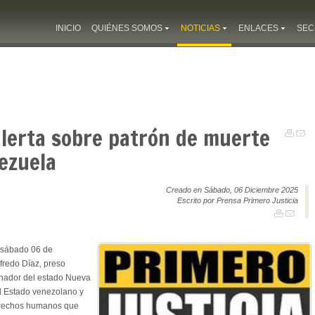
INICIO
QUIÉNES SOMOS
NOTICIAS
ENLACES
SEC
alerta sobre patrón de muerte
ezuela
Creado en Sábado, 06 Diciembre 2025
Escrito por Prensa Primero Justicia
 sábado 06 de
lfredo Díaz, preso
rnador del estado Nueva
el Estado venezolano y
derechos humanos que