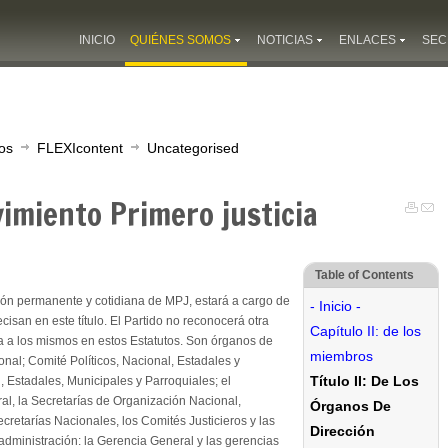
INICIO
QUIÉNES SOMOS
NOTICIAS
ENLACES
SEC
os
FLEXIcontent
Uncategorised
imiento Primero justicia
Table of Contents
ión permanente y cotidiana de MPJ, estará a cargo de
- Inicio -
san en este título. El Partido no reconocerá otra
Capítulo II: de los
da a los mismos en estos Estatutos. Son órganos de
miembros
onal; Comité Políticos, Nacional, Estadales y
Título II: De Los
 Estadales, Municipales y Parroquiales; el
al, la Secretarías de Organización Nacional,
Órganos De
ecretarías Nacionales, los Comités Justicieros y las
Dirección
dministración: la Gerencia General y las gerencias