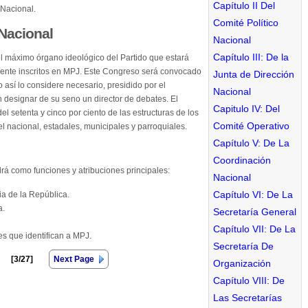
Capítulo II Del
 Nacional.
Comité Político
 Nacional
Nacional
Capítulo III: De la
l máximo órgano ideológico del Partido que estará
amente inscritos en MPJ. Este Congreso será convocado
Junta de Dirección
 así lo considere necesario, presidido por el
Nacional
 designar de su seno un director de debates. El
Capitulo IV: Del
l setenta y cinco por ciento de las estructuras de los
Comité Operativo
el nacional, estadales, municipales y parroquiales.
Capítulo V: De La
Coordinación
rá como funciones y atribuciones principales:
Nacional
Capítulo VI: De La
ia de la República.
a.
Secretaría General
Capítulo VII: De La
es que identifican a MPJ.
Secretaría De
[3/27]
Next Page
Organización
Capítulo VIII: De
Las Secretarías