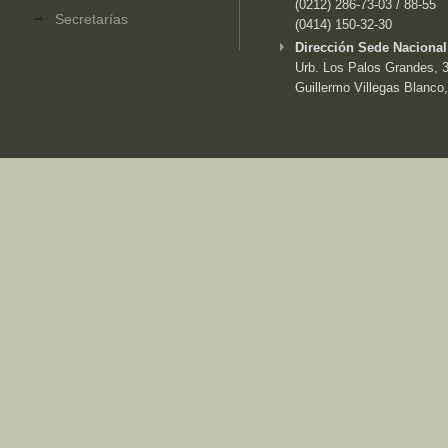
(0212) 286-73-03 / 88-55
Secretarías
(0414) 150-32-30
Dirección Sede Nacional
Urb. Los Palos Grandes, 3e
Guillermo Villegas Blanco,