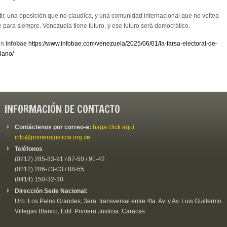
tir, una oposición que no claudica, y una comunidad internacional que no voltea
 para siempre. Venezuela tiene futuro, y ese futuro será democrático.
en
Infobae
https://www.infobae.com/venezuela/2025/06/01/la-farsa-electoral-de-
lano/
INFORMACIÓN DE CONTACTO
Contáctenos por correo-e:
haga click aquí
info@primerojusticia.org.ve
Teléfonos
(0212) 285-83-91 / 87-50 / 91-42
(0212) 286-73-03 / 88-55
(0414) 150-32-30
Dirección Sede Nacional:
Urb. Los Palos Grandes, 3era. transversal entre 4ta. Av. y Av. Luis Guillermo
Villegas Blanco, Edif. Primero Justicia. Caracas