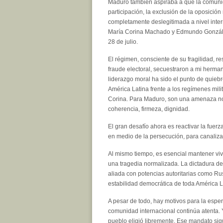
Maduro también aspiraba a que la comunida
participación, la exclusión de la oposició
completamente deslegitimada a nivel inte
María Corina Machado y Edmundo González,
28 de julio.
El régimen, consciente de su fragilidad, r
fraude electoral, secuestraron a mi herma
liderazgo moral ha sido el punto de quiebr
América Latina frente a los regímenes mil
Corina. Para Maduro, son una amenaza no
coherencia, firmeza, dignidad.
El gran desafío ahora es reactivar la fuerza
en medio de la persecución, para canalizar
Al mismo tiempo, es esencial mantener viv
una tragedia normalizada. La dictadura de
aliada con potencias autoritarias como Ru
estabilidad democrática de toda América L
A pesar de todo, hay motivos para la espe
comunidad internacional continúa atenta. Y
pueblo eligió libremente. Ese mandato sig