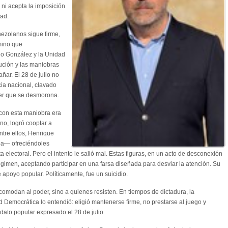
 ni acepta la imposición
ad.
nezolanos sigue firme,
mino que
o González y la Unidad
ución y las maniobras
ñar. El 28 de julio no
cia nacional, clavado
er que se desmorona.
 con esta maniobra era
ino, logró cooptar a
ntre ellos, Henrique
pa— ofreciéndoles
a electoral. Pero el intento le salió mal. Estas figuras, en un acto de desconexión
régimen, aceptando participar en una farsa diseñada para desviar la atención. Su
poyo popular. Políticamente, fue un suicidio.
omodan al poder, sino a quienes resisten. En tiempos de dictadura, la
ad Democrática lo entendió: eligió mantenerse firme, no prestarse al juego y
dato popular expresado el 28 de julio.