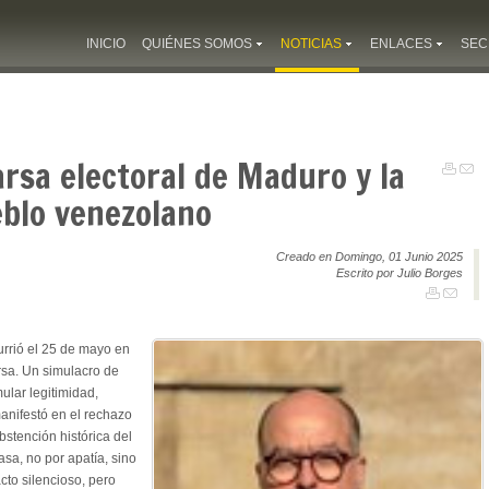
INICIO
QUIÉNES SOMOS
NOTICIAS
ENLACES
SEC
arsa electoral de Maduro y la
eblo venezolano
Creado en Domingo, 01 Junio 2025
Escrito por Julio Borges
rrió el 25 de mayo en
rsa. Un simulacro de
lar legitimidad,
nifestó en el rechazo
stención histórica del
sa, no por apatía, sino
cto silencioso, pero