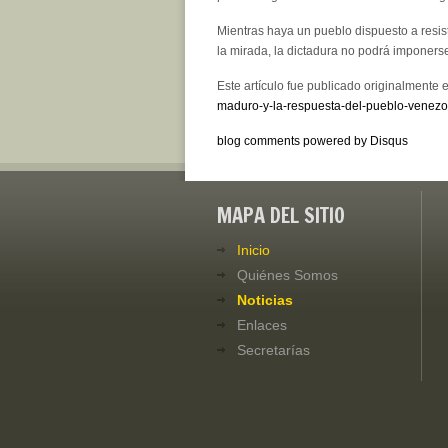
Mientras haya un pueblo dispuesto a resis
la mirada, la dictadura no podrá imponerse
Este artículo fue publicado originalmente 
maduro-y-la-respuesta-del-pueblo-venezo
blog comments powered by
Disqus
MAPA DEL SITIO
Inicio
Quiénes Somos
Noticias
Enlaces
Secretarías