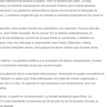
d internacional pasara la página. Pero ni siquiera eso logró. La baja
n real y la evidente manipulación del proceso hicieron que la farsa quedara
rnacional. Los gobiernos democráticos siguen reconociendo el liderazgo de
 y continúan exigiendo que se respete la voluntad expresada en las urnas el
espondió como suelen hacerlo los autoritarios: con represión. A pocos días del
no, Juan Pablo Guanipa. No es casual. En la historia contemporánea, el
e de las dictaduras: ocurrió en Europa frente al comunismo, y también en
itares. Hoy, ese liderazgo lo representan Juan Pablo, Edmundo y María
 porque empuñen armas, sino porque encarnan valores que el poder teme:
 interna. Los partidos políticos y la sociedad civil deben reorganizarse, incluso
 el profundo malestar social que recorre al país.
a la atención de la comunidad internacional. Venezuela no puede convertirse en
 Maduro no actúa sola. Está entrelazada con redes de crimen organizado, y
sia, Irán y Cuba. Su agenda no solo amenaza a los venezolanos, sino a la
atina.
ranza. La gente no ha renunciado. La unidad verdadera sigue firme. La
 lo más importante: la memoria del 28 de julio no se ha borrado. Ese día, el
ue vigente.