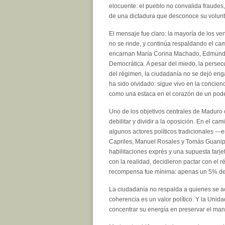
elocuente: el pueblo no convalida fraudes,
de una dictadura que desconoce su volunt
El mensaje fue claro: la mayoría de los ve
no se rinde, y continúa respaldando el ca
encarnan María Corina Machado, Edmund
Democrática. A pesar del miedo, la persec
del régimen, la ciudadanía no se dejó enga
ha sido olvidado: sigue vivo en la concien
como una estaca en el corazón de un pod
Uno de los objetivos centrales de Maduro
debilitar y dividir a la oposición. En el cam
algunos actores políticos tradicionales —e
Capriles, Manuel Rosales y Tomás Guani
habilitaciones exprés y una supuesta tarjet
con la realidad, decidieron pactar con el 
recompensa fue mínima: apenas un 5% de a
La ciudadanía no respalda a quienes se ac
coherencia es un valor político. Y la Unid
concentrar su energía en preservar el man