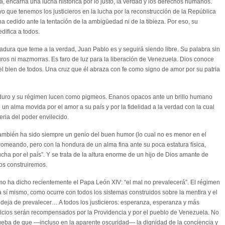
ia, encarna una lucha histórica por lo justo, la verdad y los derechos humanos.
ivo que tenemos los justicieros en la lucha por la reconstrucción de la República
ha cedido ante la tentación de la ambigüedad ni de la tibieza. Por eso, su
edifica a todos.
dura que teme a la verdad, Juan Pablo es y seguirá siendo libre. Su palabra sin
os ni mazmorras. Es faro de luz para la liberación de Venezuela. Dios conoce
r el bien de todos. Una cruz que él abraza con fe como signo de amor por su patria
duro y su régimen lucen como pigmeos. Enanos opacos ante un brillo humano
n alma movida por el amor a su país y por la fidelidad a la verdad con la cual
ria del poder envilecido.
mbién ha sido siempre un genio del buen humor (lo cual no es menor en el
. Bromeando, pero con la hondura de un alma fina ante su poca estatura física,
lucha por el país”. Y se trata de la altura enorme de un hijo de Dios amante de
tos construiremos.
ha dicho recientemente el Papa León XIV: “el mal no prevalecerá”. El régimen
í mismo, como ocurre con todos los sistemas construidos sobre la mentira y el
deja de prevalecer… A todos los justicieros: esperanza, esperanza y más
ficios serán recompensados por la Providencia y por el pueblo de Venezuela. No
eba de que —incluso en la aparente oscuridad— la dignidad de la conciencia y