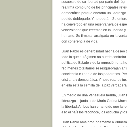
secuestro de su libertad por parte del ré
reafirma como uno de los principales refe
democrática porque encarna un liderazgo
podido doblegarlo. Y no podrán. Su entere
ha convertido en una reserva viva de espe
venezolanos que creemos en la libertad y 
humano. Su firmeza, arraigada en la verdad
con coherencia de vida.
Juan Pablo es generosidad hecha deseo de l
todo lo que el régimen no puede controlar
política de Estado y de la represión una 
regímenes totalitarios se resquebrajan ant
conciencia culpable de los poderosos. Pe
cristiana y democrática. Y nosotros, los ju
en ella está la semilla de la paz verdadera
En medio de una Venezuela herida, Juan 
liderazgo —junto al de María Corina Macha
la libertad. Ambos han entendido que la lu
eso el país los reconoce, los escucha y lo
Juan Pablo ama profundamente a Primero J