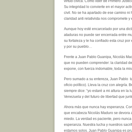
virtud cívica. Como líder de Primero Justic
Su integridad lo convierte en el mayor act
civil. No se ha apartado de ese camino ni 
claridad anti relativista nos compromete y 
Aunque hoy esté encarcelado por una dicta
ataduras no puede ser encerrada entre mur
su fortaleza y le ha confiado esta cruz po
y por su pueblo…
Frente a Juan Pablo Guanipa, Nicolás Ma
que no pueden comprender: la claridad de u
expone, con fuerza indomable, toda la mise
Pero sumado a su entereza, Juan Pablo ta
oficio político). Lleva la cruz con alegría
siempre dice: “yo estaré a mi altura en la 
Venezuela y del futuro de libertad que jun
Ahora más que nunca hay esperanza. Como 
que encabeza Nicolás Maduro se devora a s
miedo. La verdad es paciente, pero nunca 
esperanza. Nuestra lucha y nuestros sacri
estamos solos. Juan Pablo Guanipa es pru