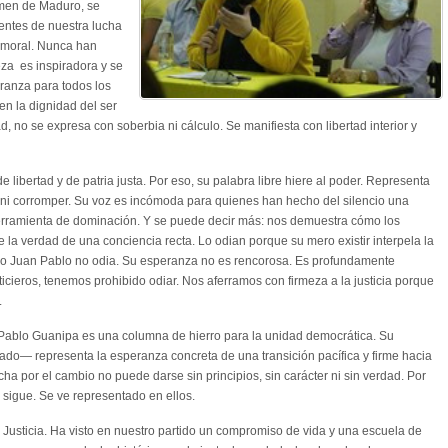
gimen de Maduro, se
rentes de nuestra lucha
 moral. Nunca han
za es inspiradora y se
ranza para todos los
en la dignidad del ser
, no se expresa con soberbia ni cálculo. Se manifiesta con libertad interior y
ibertad y de patria justa. Por eso, su palabra libre hiere al poder. Representa
 ni corromper. Su voz es incómoda para quienes han hecho del silencio una
herramienta de dominación. Y se puede decir más: nos demuestra cómo los
e la verdad de una conciencia recta. Lo odian porque su mero existir interpela la
ro Juan Pablo no odia. Su esperanza no es rencorosa. Es profundamente
sticieros, tenemos prohibido odiar. Nos aferramos con firmeza a la justicia porque
.
Pablo Guanipa es una columna de hierro para la unidad democrática. Su
do— representa la esperanza concreta de una transición pacífica y firme hacia
cha por el cambio no puede darse sin principios, sin carácter ni sin verdad. Por
s sigue. Se ve representado en ellos.
usticia. Ha visto en nuestro partido un compromiso de vida y una escuela de