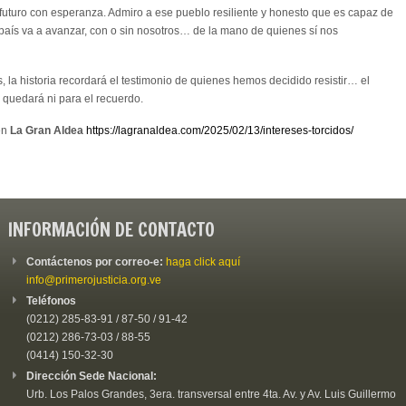
 futuro con esperanza. Admiro a ese pueblo resiliente y honesto que es capaz de
 país va a avanzar, con o sin nosotros… de la mano de quienes sí nos
es, la historia recordará el testimonio de quienes hemos decidido resistir… el
 quedará ni para el recuerdo.
en
La Gran Aldea
https://lagranaldea.com/2025/02/13/intereses-torcidos/
INFORMACIÓN DE CONTACTO
Contáctenos por correo-e:
haga click aquí
info@primerojusticia.org.ve
Teléfonos
(0212) 285-83-91 / 87-50 / 91-42
(0212) 286-73-03 / 88-55
(0414) 150-32-30
Dirección Sede Nacional:
Urb. Los Palos Grandes, 3era. transversal entre 4ta. Av. y Av. Luis Guillermo