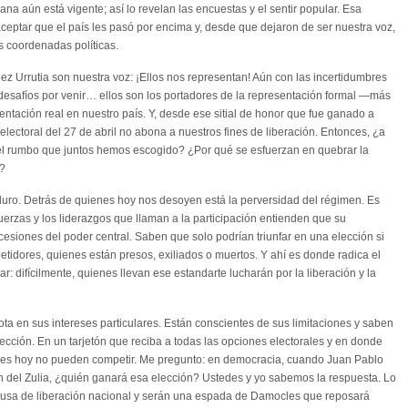
na aún está vigente; así lo revelan las encuestas y el sentir popular. Esa
eptar que el país les pasó por encima y, desde que dejaron de ser nuestra voz,
us coordenadas políticas.
Urrutia son nuestra voz: ¡Ellos nos representan! Aún con las incertidumbres
 desafíos por venir… ellos son los portadores de la representación formal —más
entación real en nuestro país. Y, desde ese sitial de honor que fue ganado a
 electoral del 27 de abril no abona a nuestros fines de liberación. Entonces, ¿a
 el rumbo que juntos hemos escogido? ¿Por qué se esfuerzan en quebrar la
o?
duro. Detrás de quienes hoy nos desoyen está la perversidad del régimen. Es
uerzas y los liderazgos que llaman a la participación entienden que su
esiones del poder central. Saben que solo podrían triunfar en una elección si
idores, quienes están presos, exiliados o muertos. Y ahí es donde radica el
: difícilmente, quienes llevan ese estandarte lucharán por la liberación y la
a en sus intereses particulares. Están conscientes de sus limitaciones y saben
ción. En un tarjetón que reciba a todas las opciones electorales y en donde
nes hoy no pueden competir. Me pregunto: en democracia, cuando Juan Pablo
n del Zulia, ¿quién ganará esa elección? Ustedes y yo sabemos la respuesta. Lo
 causa de liberación nacional y serán una espada de Damocles que reposará