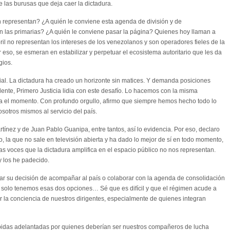
 las burusas que deja caer la dictadura.
 representan? ¿A quién le conviene esta agenda de división y de
n las primarias? ¿A quién le conviene pasar la página? Quienes hoy llaman a
abril no representan los intereses de los venezolanos y son operadores fieles de la
eso, se esmeran en estabilizar y perpetuar el ecosistema autoritario que les da
gios.
al. La dictadura ha creado un horizonte sin matices. Y demanda posiciones
ente, Primero Justicia lidia con este desafío. Lo hacemos con la misma
ta el momento. Con profundo orgullo, afirmo que siempre hemos hecho todo lo
osotros mismos al servicio del país.
rtínez y de Juan Pablo Guanipa, entre tantos, así lo evidencia. Por eso, declaro
o, la que no sale en televisión abierta y ha dado lo mejor de sí en todo momento,
 Las voces que la dictadura amplifica en el espacio público no nos representan.
 los he padecido.
rmar su decisión de acompañar al país o colaborar con la agenda de consolidación
solo tenemos esas dos opciones… Sé que es difícil y que el régimen acude a
 la conciencia de nuestros dirigentes, especialmente de quienes integran
bidas adelantadas por quienes deberían ser nuestros compañeros de lucha