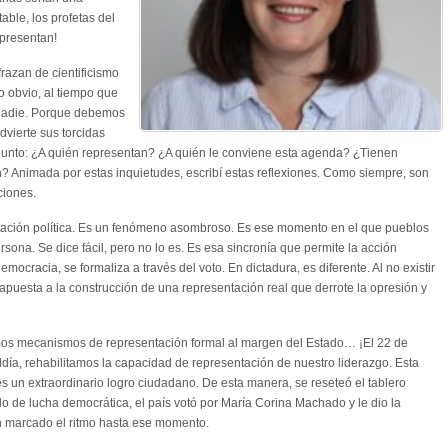
able, los profetas del
epresentan!
azan de cientificismo
o obvio, al tiempo que
nadie. Porque debemos
dvierte sus torcidas
unto: ¿A quién representan? ¿A quién le conviene esta agenda? ¿Tienen
n? Animada por estas inquietudes, escribí estas reflexiones. Como siempre, son
ciones.
tación política. Es un fenómeno asombroso. Es ese momento en el que pueblos
sona. Se dice fácil, pero no lo es. Es esa sincronía que permite la acción
democracia, se formaliza a través del voto. En dictadura, es diferente. Al no existir
puesta a la construcción de una representación real que derrote la opresión y
mos mecanismos de representación formal al margen del Estado… ¡El 22 de
día, rehabilitamos la capacidad de representación de nuestro liderazgo. Esta
s un extraordinario logro ciudadano. De esta manera, se reseteó el tablero
lo de lucha democrática, el país votó por María Corina Machado y le dio la
an marcado el ritmo hasta ese momento.