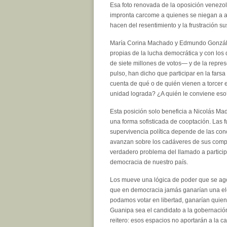
Esa foto renovada de la oposición venezola
impronta carcome a quienes se niegan a ac
hacen del resentimiento y la frustración s
María Corina Machado y Edmundo González 
propias de la lucha democrática y con los
de siete millones de votos— y de la repres
pulso, han dicho que participar en la farsa
cuenta de qué o de quién vienen a torcer
unidad lograda? ¿A quién le conviene es
Esta posición solo beneficia a Nicolás Ma
una forma sofisticada de cooptación. Las f
supervivencia política depende de las conc
avanzan sobre los cadáveres de sus compet
verdadero problema del llamado a participar
democracia de nuestro país.
Los mueve una lógica de poder que se agot
que en democracia jamás ganarían una elec
podamos votar en libertad, ganarían quie
Guanipa sea el candidato a la gobernació
reitero: esos espacios no aportarán a la