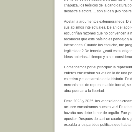
chapuza, los teóricos de la candidatura pot
desastre electoral… son ellos y ¡No nos r
Apelan a argumentos extemporáneos. Disfr
sus abismos intelectuales. Dejan de lado l
escudriñan razones que no convencen a 
reconocer que este país no es pendejo y a
intenciones. Cuando los escucho, me preg
legitimidad? De tenerla, ¿cuál es su orige
ideas abiertas al tiempo y a sus considera
Comencemos por el principio: la represen
enteros encuentran su voz en la de una per
colectiva y el desarrollo de la historia. En 
mecanismos de representación formal, se a
abra puertas a la libertad.
Entre 2023 y 2025, los venezolanos crea
octubre encontramos nuestra voz! En rebel
hazaña nos debe llenar de orgullo. Fue y e
opositor. Después de casi un cuarto de sig
espalda a los partidos políticos que habí