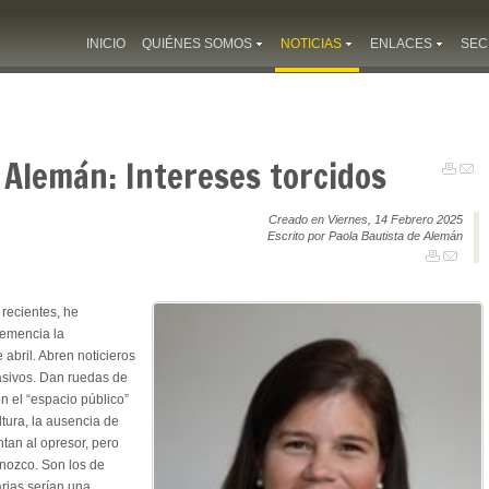
INICIO
QUIÉNES SOMOS
NOTICIAS
ENLACES
SEC
 Alemán: Intereses torcidos
Creado en Viernes, 14 Febrero 2025
Escrito por Paola Bautista de Alemán
recientes, he
emencia la
e abril. Abren noticieros
sivos. Dan ruedas de
n el “espacio público”
ltura, la ausencia de
tan al opresor, pero
onozco. Son los de
rias serían una