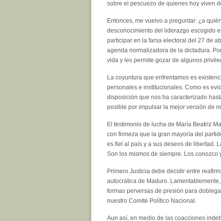
sobre el pescuezo de quienes hoy viven de
Entonces, me vuelvo a preguntar: ¿a quién
desconocimiento del liderazgo escogido e
participar en la farsa electoral del 27 de 
agenda normalizadora de la dictadura. Por 
vida y les permite gozar de algunos privile
La coyuntura que enfrentamos es existenci
personales e institucionales. Como es evid
disposición que nos ha caracterizado has
posible por impulsar la mejor versión de n
El testimonio de lucha de María Beatriz Ma
con firmeza que la gran mayoría del partid
es fiel al país y a sus deseos de libertad.
Son los mismos de siempre. Los conozco y
Primero Justicia debe decidir entre reafi
autocrática de Maduro. Lamentablemente, 
formas perversas de presión para doblegar
nuestro Comité Político Nacional.
Aun así, en medio de las coacciones inde