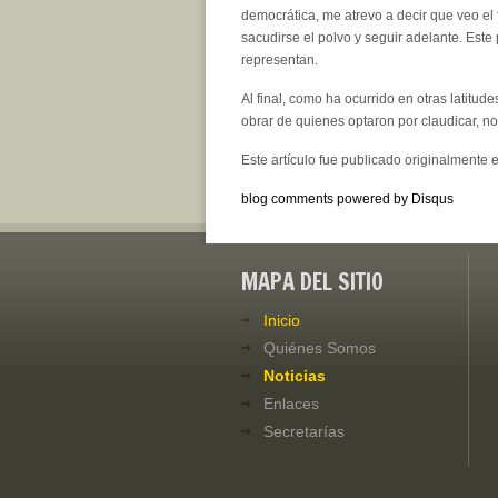
democrática, me atrevo a decir que veo el
sacudirse el polvo y seguir adelante. Este
representan.
Al final, como ha ocurrido en otras latitud
obrar de quienes optaron por claudicar, no
Este artículo fue publicado originalmente 
blog comments powered by
Disqus
MAPA DEL SITIO
Inicio
Quiénes Somos
Noticias
Enlaces
Secretarías