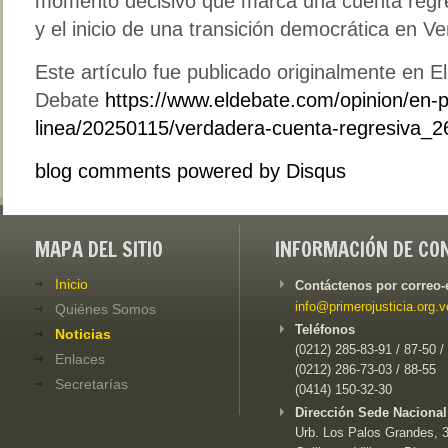
momento decisivo que marca una cuenta regres
y el inicio de una transición democrática en V
Este artículo fue publicado originalmente en El
Debate
https://www.eldebate.com/opinion/en-
linea/20250115/verdadera-cuenta-regresiva_2
blog comments powered by
Disqus
MAPA DEL SITIO
INFORMACIÓN DE CO
Inicio
Contáctenos por correo-
info@primerojusticia.org.v
Quiénes Somos
Teléfonos
Noticias
(0212) 285-83-91 / 87-50 /
Enlaces
(0212) 286-73-03 / 88-55
Secretarías
(0414) 150-32-30
Dirección Sede Nacional
Urb. Los Palos Grandes, 3e