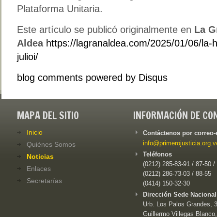
Plataforma Unitaria.
Este artículo se publicó originalmente en
La G
Aldea
https://lagranaldea.com/2025/01/06/la-hi
julioi/
blog comments powered by
Disqus
MAPA DEL SITIO
INFORMACIÓN DE CO
Inicio
Contáctenos por correo-
info@primerojusticia.org.v
Quiénes Somos
Teléfonos
Noticias
(0212) 285-83-91 / 87-50 /
Enlaces
(0212) 286-73-03 / 88-55
Secretarías
(0414) 150-32-30
Dirección Sede Nacional
Urb. Los Palos Grandes, 3e
Guillermo Villegas Blanco,