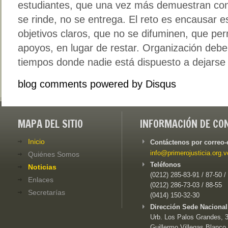
estudiantes, que una vez más demuestran con
se rinde, no se entrega. El reto es encausar e
objetivos claros, que no se difuminen, que p
apoyos, en lugar de restar. Organización debe
tiempos donde nadie está dispuesto a dejarse 
blog comments powered by
Disqus
MAPA DEL SITIO
INFORMACIÓN DE CO
Inicio
Contáctenos por correo-
info@primerojusticia.org.v
Quiénes Somos
Teléfonos
Noticias
(0212) 285-83-91 / 87-50 /
Enlaces
(0212) 286-73-03 / 88-55
Secretarías
(0414) 150-32-30
Dirección Sede Nacional
Urb. Los Palos Grandes, 3e
Guillermo Villegas Blanco,