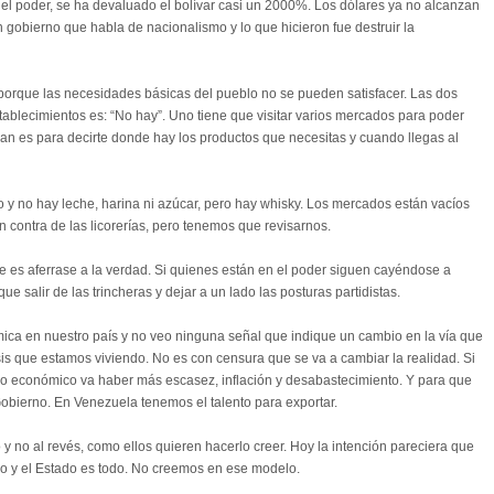
 el poder, se ha devaluado el bolívar casi un 2000%. Los dólares ya no alcanzan
gobierno que habla de nacionalismo y lo que hicieron fue destruir la
porque las necesidades básicas del pueblo no se pueden satisfacer. Las dos
tablecimientos es: “No hay”. Uno tiene que visitar varios mercados para poder
an es para decirte donde hay los productos que necesitas y cuando llegas al
 y no hay leche, harina ni azúcar, pero hay whisky. Los mercados están vacíos
en contra de las licorerías, pero tenemos que revisarnos.
e es aferrase a la verdad. Si quienes están en el poder siguen cayéndose a
ue salir de las trincheras y dejar a un lado las posturas partidistas.
ica en nuestro país y no veo ninguna señal que indique un cambio en la vía que
sis que estamos viviendo. No es con censura que se va a cambiar la realidad. Si
o económico va haber más escasez, inflación y desabastecimiento. Y para que
obierno. En Venezuela tenemos el talento para exportar.
o y no al revés, como ellos quieren hacerlo creer. Hoy la intención pareciera que
do y el Estado es todo. No creemos en ese modelo.