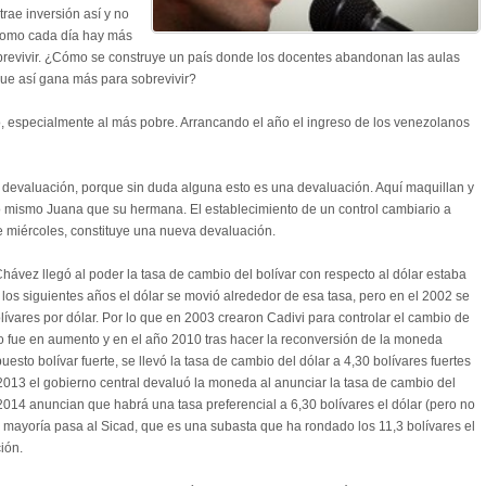
ae inversión así y no
como cada día hay más
brevivir. ¿Cómo se construye un país donde los docentes abandonan las aulas
ue así gana más para sobrevivir?
o, especialmente al más pobre. Arrancando el año el ingreso de los venezolanos
evaluación, porque sin duda alguna esto es una devaluación. Aquí maquillan y
o mismo Juana que su hermana. El establecimiento de un control cambiario a
e miércoles, constituye una nueva devaluación.
ez llegó al poder la tasa de cambio del bolívar con respecto al dólar estaba
n los siguientes años el dólar se movió alrededor de esa tasa, pero en el 2002 se
lívares por dólar. Por lo que en 2003 crearon Cadivi para controlar el cambio de
o fue en aumento y en el año 2010 tras hacer la reconversión de la moneda
puesto bolívar fuerte, se llevó la tasa de cambio del dólar a 4,30 bolívares fuertes
l 2013 el gobierno central devaluó la moneda al anunciar la tasa de cambio del
 2014 anuncian que habrá una tasa preferencial a 6,30 bolívares el dólar (pero no
n mayoría pasa al Sicad, que es una subasta que ha rondado los 11,3 bolívares el
ión.