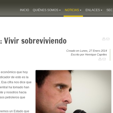
INICIO
QUIÉNES SOMOS
NOTICIAS
ENLACES
SEC
: Vivir sobreviviendo
Creado en Lunes, 27 Enero 2014
Escrito por Henrique Capriles
o económico que hoy
dicador de esto es la
 Esa cifra nos dice que
central ha tomado han
nte y nosotros hacia
rsos petroleros que
enemos un Estado que