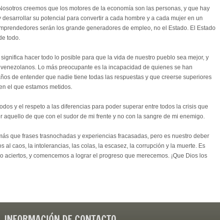
osotros creemos que los motores de la economía son las personas, y que hay
y desarrollar su potencial para convertir a cada hombre y a cada mujer en un
emprendedores serán los grande generadores de empleo, no el Estado. El Estado
de todo.
 significa hacer todo lo posible para que la vida de nuestro pueblo sea mejor, y
s venezolanos. Lo más preocupante es la incapacidad de quienes se han
ños de entender que nadie tiene todas las respuestas y que creerse superiores
 en el que estamos metidos.
dos y el respeto a las diferencias para poder superar entre todos la crisis que
 aquello de que con el sudor de mi frente y no con la sangre de mi enemigo.
 que frases trasnochadas y experiencias fracasadas, pero es nuestro deber
l caos, la intolerancias, las colas, la escasez, la corrupción y la muerte. Es
lo aciertos, y comencemos a lograr el progreso que merecemos. ¡Que Dios los
INFORMACIÓN DE CONTACTO