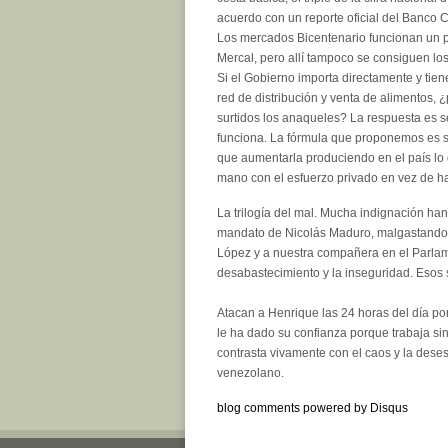
acuerdo con un reporte oficial del Banco 
Los mercados Bicentenario funcionan un 
Mercal, pero allí tampoco se consiguen lo
Si el Gobierno importa directamente y tie
red de distribución y venta de alimentos, 
surtidos los anaqueles? La respuesta es s
funciona. La fórmula que proponemos es sen
que aumentarla produciendo en el país lo 
mano con el esfuerzo privado en vez de ha
La trilogía del mal. Mucha indignación han
mandato de Nicolás Maduro, malgastando e
López y a nuestra compañera en el Parlame
desabastecimiento y la inseguridad. Esos 
Atacan a Henrique las 24 horas del día por
le ha dado su confianza porque trabaja si
contrasta vivamente con el caos y la des
venezolano.
blog comments powered by
Disqus