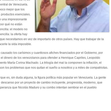
Central de Venezuela.
poco mejor que los
s productos esenciales.
ne una impresionante
¿por qué no están
encilla: el modelo no
cilla: la oferta hay
que necesitamos en vez de importarlo de otros países. Hay que trabajar de la
cerle la vida imposible.
 causado los carísimos y cuantiosos afiches financiados por el Gobierno, por
l dinero de los venezolanos para ofender a Henrique Capriles, Leopoldo
nto María Corina Machado. La trilogía del mal la componen la inflación, el
son los problemas que nos quitan el sueño a nosotros y a miles de compatriotas.
que es, sin duda alguna, la figura política más popular en Venezuela. La gente
n descanso por un proyecto de cambio incluyente, progresista, moderno, que
esperanza que Nicolás Maduro y su combo intentan sembrar en el pueblo