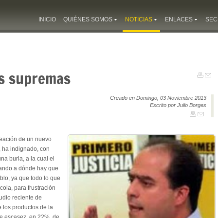
INICIO
QUIÉNES SOMOS
NOTICIAS
ENLACES
SEC
as supremas
Creado en Domingo, 03 Noviembre 2013
Escrito por Julio Borges
reación de un nuevo
”, ha indignado, con
a burla, a la cual el
tando a dónde hay que
ueblo, ya que todo lo que
cola, para frustración
udio reciente de
 los productos de la
l de escasez, en 22%, de