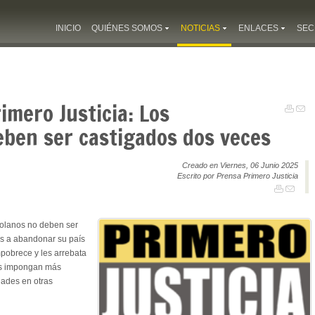
INICIO
QUIÉNES SOMOS
NOTICIAS
ENLACES
SEC
mero Justicia: Los
eben ser castigados dos veces
Creado en Viernes, 06 Junio 2025
Escrito por Prensa Primero Justicia
olanos no deben ser
os a abandonar su país
mpobrece y les arrebata
les impongan más
dades en otras