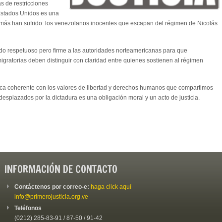
as de restricciones
 Estados Unidos es una
más han sufrido: los venezolanos inocentes que escapan del régimen de Nicolás
o respetuoso pero firme a las autoridades norteamericanas para que
migratorias deben distinguir con claridad entre quienes sostienen al régimen
ica coherente con los valores de libertad y derechos humanos que compartimos
esplazados por la dictadura es una obligación moral y un acto de justicia.
INFORMACIÓN DE CONTACTO
Contáctenos por correo-e:
haga click aquí
info@primerojusticia.org.ve
Teléfonos
(0212) 285-83-91 / 87-50 / 91-42