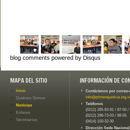
blog comments powered by
Disqus
MAPA DEL SITIO
INFORMACIÓN DE CO
Inicio
Contáctenos por correo-
info@primerojusticia.org.v
Quiénes Somos
Teléfonos
Noticias
(0212) 285-83-91 / 87-50 /
Enlaces
(0212) 286-73-03 / 88-55
Secretarías
(0414) 150-32-30
Dirección Sede Nacional