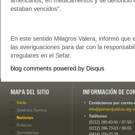
americanos, en medicamentos y se denunció
estaban vencidos".
En este sentido Milagros Valera, informó que 
las averiguaciones para dar con la responsab
irregulares en el Sefar.
blog comments powered by
Disqus
MAPA DEL SITIO
INFORMACIÓN DE CO
Inicio
Contáctenos por correo-
info@primerojusticia.org.v
Quiénes Somos
Teléfonos
Noticias
(0212) 285-83-91 / 87-50 /
Enlaces
(0212) 286-73-03 / 88-55
Secretarías
(0414) 150-32-30