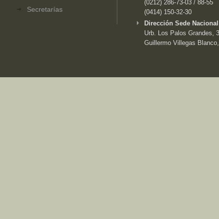
(0212) 286-73-03 / 88-55
Secretarías
(0414) 150-32-30
Dirección Sede Nacional
Urb. Los Palos Grandes, 3e
Guillermo Villegas Blanco,