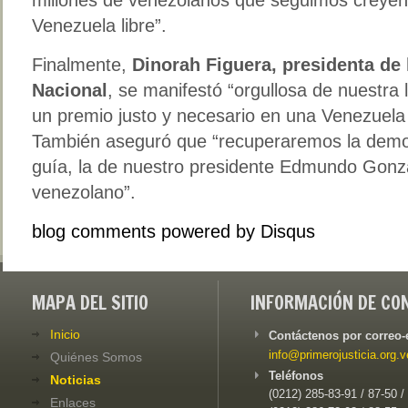
Venezuela libre”.
Finalmente,
Dinorah Figuera, presidenta de
Nacional
, se manifestó “orgullosa de nuestra
un premio justo y necesario en una Venezuela
También aseguró que “recuperaremos la democ
guía, la de nuestro presidente Edmundo Gonzá
venezolano”.
blog comments powered by
Disqus
MAPA DEL SITIO
INFORMACIÓN DE CO
Inicio
Contáctenos por correo-
info@primerojusticia.org.v
Quiénes Somos
Teléfonos
Noticias
(0212) 285-83-91 / 87-50 /
Enlaces