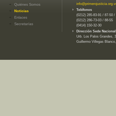
info@primerojusticia.org.v
Quiénes Somos
Teléfonos
Noticias
(0212) 285-83-91 / 87-50 /
Enlaces
(0212) 286-73-03 / 88-55
Secretarías
(0414) 150-32-30
Dirección Sede Nacional
Urb. Los Palos Grandes, 3e
Guillermo Villegas Blanco,