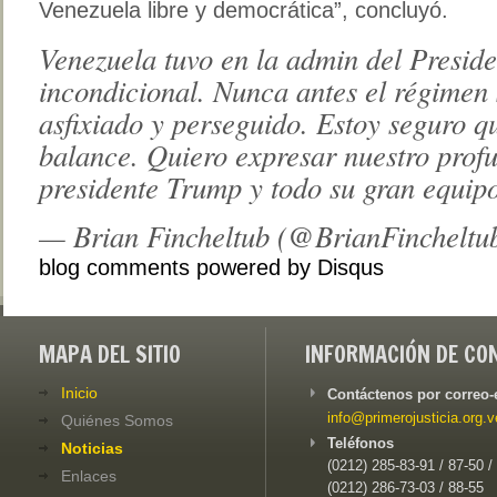
Venezuela libre y democrática”, concluyó.
Venezuela tuvo en la admin del Presid
incondicional. Nunca antes el régimen s
asfixiado y perseguido. Estoy seguro qu
balance. Quiero expresar nuestro prof
presidente Trump y todo su gran equip
— Brian Fincheltub (@BrianFincheltu
blog comments powered by
Disqus
MAPA DEL SITIO
INFORMACIÓN DE CO
Inicio
Contáctenos por correo-
info@primerojusticia.org.v
Quiénes Somos
Teléfonos
Noticias
(0212) 285-83-91 / 87-50 /
Enlaces
(0212) 286-73-03 / 88-55