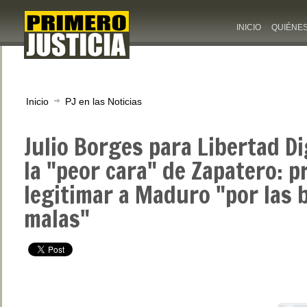
INICIO
QUIÉNE
Inicio
PJ en las Noticias
Julio Borges para Libertad D
la "peor cara" de Zapatero: p
legitimar a Maduro "por las 
malas"