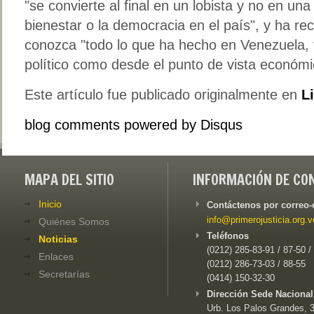
"se convierte al final en un lobista y no en una
bienestar o la democracia en el país", y ha r
conozca "todo lo que ha hecho en Venezuela, t
político como desde el punto de vista económi
Este artículo fue publicado originalmente en
L
blog comments powered by
Disqus
MAPA DEL SITIO
INFORMACIÓN DE CO
Inicio
Contáctenos por correo-
info@primerojusticia.org.v
Quiénes Somos
Teléfonos
Noticias
(0212) 285-83-91 / 87-50 /
Enlaces
(0212) 286-73-03 / 88-55
Secretarías
(0414) 150-32-30
Dirección Sede Nacional
Urb. Los Palos Grandes, 3e