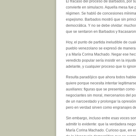
El fracaso del proceso de Barbados, por s
convierte en simulacro. Aquella mesa fue 
régimen. Se habló de concesiones mínimas 
espejismo. Barbados mostró que sin princ
democrática. Y no se debe olvidar: muchos
que se sentaron en Barbados y fracasaron
Hoy, el punto de partida ineludible de cua
pueblo venezolano se expresó de manera 
y a María Corina Machado. Negar ese hech
veredicto popular sería insistir en la injus
adelante, y cualquier proceso que lo igno
Resulta paradójico que ahora todos hablen
quiere porque necesita intentar legitimarse
auxiliares: figuras que se presentan como
negociantes sin moral, mercenarios del po
de un narcoestado y prolongar la opresió
pero en verdad sirven como engranajes d
Sin embargo, incluso entre esas voces som
admitir lo evidente: que la verdadera neg
María Corina Machado. Curioso que, en es