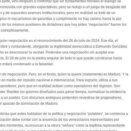
u parte, vino después a confirmar que sin fundamentos morales el diálogo se
promovida con grandes expectativas, pero se redujo a un juego de desgaste del
y de supuestos avances institucionales, pero en realidad se trató de un
ipios ni mecanismos de garantías y cumplimiento no hay camino hacia la paz
 de los mismos auxiliares de dictadores que hoy piden “negociación” fueron los
 estrepitosamente.
lquier negociación es el reconocimiento del 28 de julio de 2024. Ese día, el
libre y contundente, otorgando la legitimidad democrática a Edmundo González
o es desconocer la verdad. Pretender una negociación sin aceptar ese
ticia. El 28 de julio es la piedra angular de todo lo que puede construirse hacia
re estará condenado a la falsedad.
 de negociación. Pero, en el fondo, quien la quiere (malamente) es Maduro. Y la
 en medio del repudio nacional e internacional. Para lograrlo, utiliza a sus
 opositores, pero que en realidad actúan como operadores del régimen. Son
der. Repiten los guiones diseñados para ganar tiempo, normalizar la existencia
n a un pueblo. Con discursos ambiguos pretenden revestirse de pragmatismo,
el aparato de dominación de Maduro.
brías que antes hablaban de la política y negociación “potables”, se comienza a
ociación debe contar con la anuencia de los venezolanos representados por
tos momentos, reconozcan a la otrora “señora” como la legítima representante