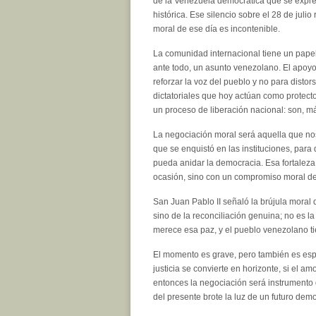
de la Venezuela democrática que se expres
histórica. Ese silencio sobre el 28 de juli
moral de ese día es incontenible.
La comunidad internacional tiene un pape
ante todo, un asunto venezolano. El apoyo
reforzar la voz del pueblo y no para distor
dictatoriales que hoy actúan como protect
un proceso de liberación nacional: son, m
La negociación moral será aquella que no
que se enquistó en las instituciones, para 
pueda anidar la democracia. Esa fortaleza
ocasión, sino con un compromiso moral del 
San Juan Pablo II señaló la brújula moral
sino de la reconciliación genuina; no es la
merece esa paz, y el pueblo venezolano tie
El momento es grave, pero también es espe
justicia se convierte en horizonte, si el a
entonces la negociación será instrumento 
del presente brote la luz de un futuro demo