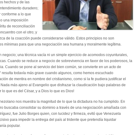
os hechos y de las
entendimiento duradero;
er conforme a lo que
no una imposición
íritu de reconciliación
ncuentro con el otro; y
zca de la coacción puede considerarse válido. Estos principios no son
nes mínimas para que una negociación sea humana y moralmente legítima.
 negocio; una técnica vacía ni un simple ejercicio de acomodos coyunturales,
cas. Cuando se reduce a negocio de sobrevivencia en favor de los poderosos, la
a. Cuando se pone al servicio del bien común, se convierte en un acto de
n. Y resulta todavía más grave cuando algunos, como hemos escuchado
ón de mentira en nombre del cristianismo, como si la fe pudiera justificar el
. Nada más ajeno al Evangelio que disfrazar la claudicación bajo palabras de
 lo que es del César, y a Dios lo que es Dios!
nezolano nos muestra la magnitud de lo que la dictadura no ha cumplido. En
ro buscaba consolidar su dominio a través de una negociación amañada con
íguez, fue Julio Borges quien, con lucidez y firmeza, evitó que Venezuela
sivo para impedir la entrega del país al tridente que pretendía liquidar
anía popular.