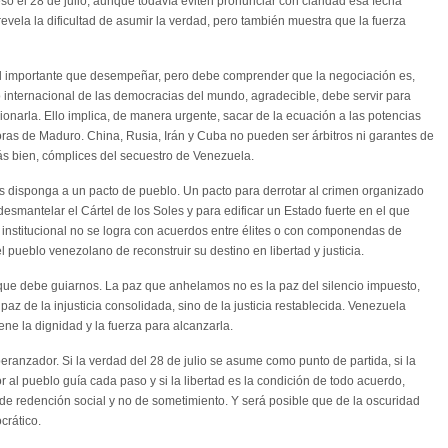
ó el 28 de julio, aunque todavía eviten pronunciar con claridad esa fecha
o revela la dificultad de asumir la verdad, pero también muestra que la fuerza
l importante que desempeñar, pero debe comprender que la negociación es,
 internacional de las democracias del mundo, agradecible, debe servir para
sionarla. Ello implica, de manera urgente, sacar de la ecuación a las potencias
oras de Maduro. China, Rusia, Irán y Cuba no pueden ser árbitros ni garantes de
ás bien, cómplices del secuestro de Venezuela.
s disponga a un pacto de pueblo. Un pacto para derrotar al crimen organizado
desmantelar el Cártel de los Soles y para edificar un Estado fuerte en el que
 institucional no se logra con acuerdos entre élites o con componendas de
pueblo venezolano de reconstruir su destino en libertad y justicia.
 que debe guiarnos. La paz que anhelamos no es la paz del silencio impuesto,
 paz de la injusticia consolidada, sino de la justicia restablecida. Venezuela
ne la dignidad y la fuerza para alcanzarla.
ranzador. Si la verdad del 28 de julio se asume como punto de partida, si la
mor al pueblo guía cada paso y si la libertad es la condición de todo acuerdo,
de redención social y no de sometimiento. Y será posible que de la oscuridad
crático.