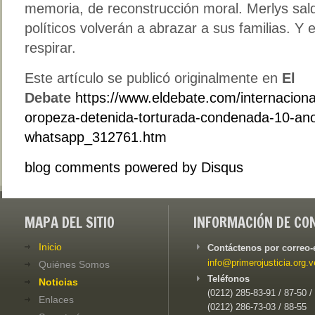
memoria, de reconstrucción moral. Merlys sald
políticos volverán a abrazar a sus familias. Y el
respirar.
Este artículo se publicó originalmente en
El
Debate
https://www.eldebate.com/internaciona
oropeza-detenida-torturada-condenada-10-ano
whatsapp_312761.htm
blog comments powered by
Disqus
MAPA DEL SITIO
INFORMACIÓN DE CO
Inicio
Contáctenos por correo-
info@primerojusticia.org.v
Quiénes Somos
Teléfonos
Noticias
(0212) 285-83-91 / 87-50 /
Enlaces
(0212) 286-73-03 / 88-55